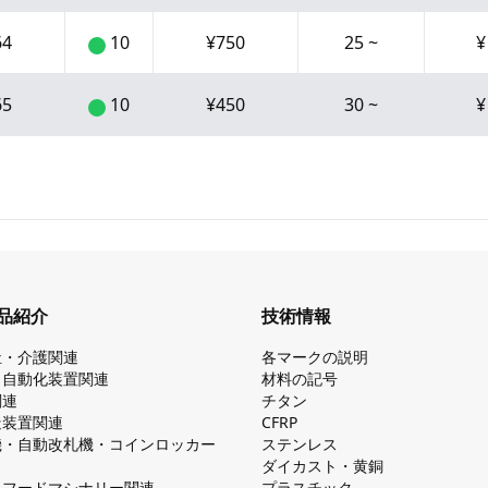
64
10
¥
750
25
~
65
10
¥
450
30
~
品紹介
技術情報
祉・介護関連
各マークの説明
・自動化装置関連
材料の記号
関連
チタン
造装置関連
CFRP
機・自動改札機・コインロッカー
ステンレス
ダイカスト・⻩銅
・フードマシナリー関連
プラスチック