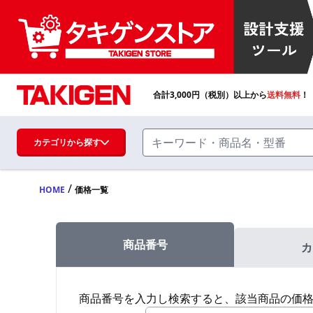
合計
3,000
円（税別）以上から
送料無料
！
カテゴリから探す
/
HOME
価格一覧
ハンドル・取手・つまみ・周辺機器
FA・A
商品番号
カ
蝶番・ステー・周辺機器
FB・B
商品番号を入力し検索すると、該当商品の価
ファスナー・ラッチ錠・キャッチ・錠前
装置・周辺機器