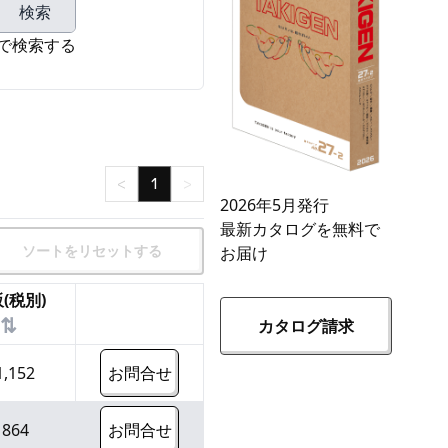
検索
で検索する
<
1
>
2026年5月発行
最新カタログを無料で
ソートをリセットする
お届け
(税別)
⇅
カタログ請求
1,152
お問合せ
¥
864
お問合せ