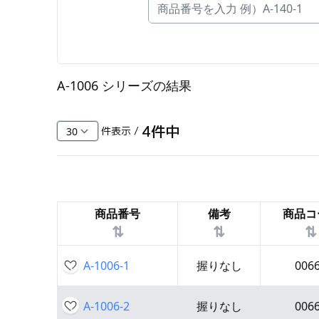
FC・C
電気錠・インターロック
L・LE
A-1006 シリーズ
の結果
キースイッチ
S
4
件中
件表示 /
キャスター・アジャスター・スライドレ
ール・モニターアーム
K・KC
商品番号
備考
商品コ
断熱・ライト・ラック
⇅
⇅
⇅
FD・FE
A-1006-1
握りなし
006
A-1006-2
握りなし
006