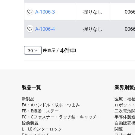
A-1006-3
握りなし
006
A-1006-4
握りなし
006
4
件中
件表示 /
製品一覧
業界別製
新製品
医療・福
FA・Aハンドル・取手・つまみ
ロボット
FB・B蝶番・ステー
二次電池
FC・Cファスナー・ラッチ錠・キャッチ・
半導体製
錠前装置
自動販売
L・LEインターロック
関連
Sキースイッチ
フリーザ