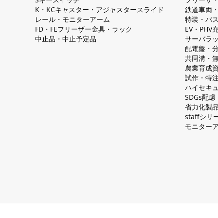
K・KCキャスター・アジャスタースライド
鉄道車両
レール・モニターアーム
特装・バ
FD・FEフリーザー金具・ラック
EV・PH
中止品・中止予定品
サーバラ
配電盤・
共同溝・
農業育成
試作・特
ハイセキュ
SDGs配
省力化製
staff
モニター