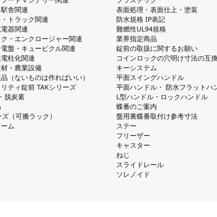
・駅舎関連
表面処理・表面仕上・塗装
ス・トラック関連
防⽔規格 IP表記
V充電器関連
難燃性UL94規格
ック・エンクロージャー関連
業界指定商品
分電盤・キュービクル関連
錠前の取扱に関するお願い
無電柱化関連
コインロックの⽳明け⼨法の互
資材・農業設備
キーシステム
注品（ないものは作ればいい）
平⾯スイングハンドル
リティ錠前 TAKシリーズ
平⾯ハンドル・ 防⽔フラットハ
慮・脱炭素
L型ハンドル・ロックハンドル
品
蝶番のご案内
シリーズ（可搬ラック）
盤⽤裏蝶番取付け参考⼨法
アーム
ステー
フリーザー
キャスター
ねじ
スライドレール
ソレノイド