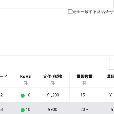
完全一致する商品番号
ード
RoHS
定価(税別)
量販数量
量販
⇅
⇅
⇅
62
10
¥
1,200
15
~
¥
63
10
¥
900
20
~