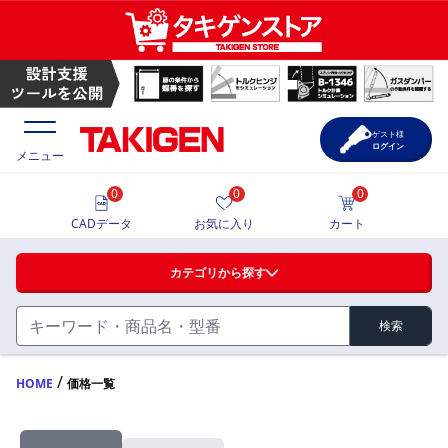
ゲスト様
ログイン
メニュー
0
0
0
価格一覧
CADデータ
お気に入り
カート
選定ツール
カテゴリから探す
製品カタログ
検索
ハンドル・取手・つまみ・周辺機器
FA・A
CAD一覧
/
HOME
価格一覧
蝶番・ステー・周辺機器
サポート・お問合せ
FB・B