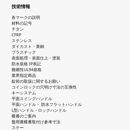
技術情報
各マークの説明
材料の記号
チタン
CFRP
ステンレス
ダイカスト・⻩銅
プラスチック
表面処理・表面仕上・塗装
防⽔規格 IP表記
難燃性UL94規格
業界指定商品
錠前の取扱に関するお願い
コインロックの⽳明け⼨法の互換性
キーシステム
平⾯スイングハンドル
平⾯ハンドル・ 防⽔フラットハンドル
L型ハンドル・ロックハンドル
蝶番のご案内
盤⽤裏蝶番取付け参考⼨法
ステー