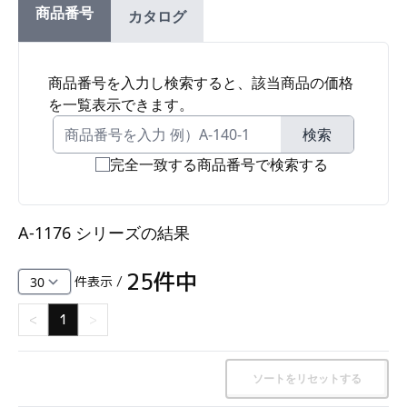
商品番号
カタログ
ファスナー・ラッチ錠・キャッチ・錠前装置・周
辺機器
FC・C
商品番号を入力し検索すると、該当商品の価格
を一覧表示できます。
電気錠・インターロック
L・LE
検索
完全一致する商品番号で検索する
キースイッチ
S
A-1176 シリーズ
の結果
キャスター・アジャスター・スライドレール・モ
ニターアーム
25
件中
件表示 /
K・KC
<
1
>
断熱・ライト・ラック
FD・FE
ソートをリセットする