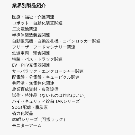
業界別製品紹介
医療・福祉・介護関連
ロボット・自動化装置関連
二次電池関連
半導体製造装置関連
自動販売機・自動改札機・コインロッカー関連
フリーザ・フードマシナリー関連
鉄道車両・駅舎関連
特装・バス・トラック関連
EV・PHV充電器関連
サーバラック・エンクロージャー関連
配電盤・分電盤・キュービクル関連
共同溝・無電柱化関連
農業育成資材・農業設備
試作・特注品（ないものは作ればいい）
ハイセキュリティ錠前 TAKシリーズ
SDGs配慮・脱炭素
省力化製品
staffシリーズ（可搬ラック）
モニターアーム