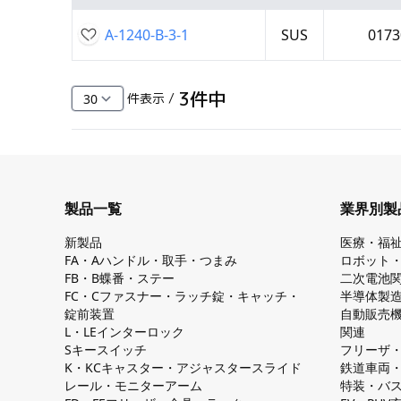
A-1240-B-3-1
SUS
0173
3
件中
件表示 /
製品一覧
業界別製
新製品
医療・福
FA・Aハンドル・取手・つまみ
ロボット
FB・B蝶番・ステー
二次電池
FC・Cファスナー・ラッチ錠・キャッチ・
半導体製
錠前装置
自動販売
L・LEインターロック
関連
Sキースイッチ
フリーザ
K・KCキャスター・アジャスタースライド
鉄道車両
レール・モニターアーム
特装・バ