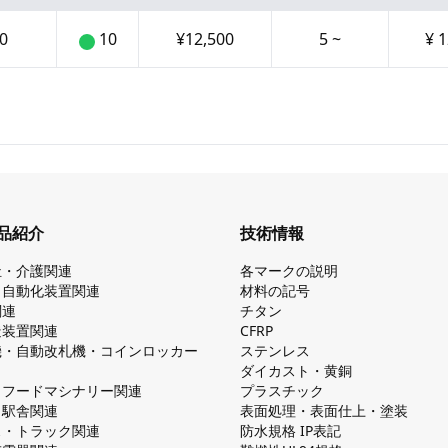
0
10
¥
12,500
5
~
¥
1
品紹介
技術情報
祉・介護関連
各マークの説明
・自動化装置関連
材料の記号
関連
チタン
造装置関連
CFRP
機・自動改札機・コインロッカー
ステンレス
ダイカスト・⻩銅
・フードマシナリー関連
プラスチック
・駅舎関連
表面処理・表面仕上・塗装
ス・トラック関連
防⽔規格 IP表記