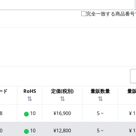
完全一致する商品番号
ード
RoHS
定価(税別)
量販数量
量販
⇅
⇅
⇅
8
10
¥
16,900
5
~
¥
1
0
10
¥
12,800
5
~
¥
1