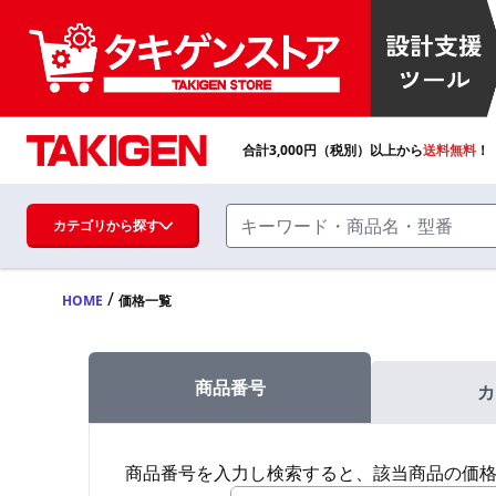
合計
3,000
円（税別）以上から
送料無料
！
カテゴリから探す
/
HOME
価格一覧
ハンドル・取手・つまみ・周辺機器
FA・A
商品番号
カ
蝶番・ステー・周辺機器
FB・B
商品番号を入力し検索すると、該当商品の価
ファスナー・ラッチ錠・キャッチ・錠前
装置・周辺機器