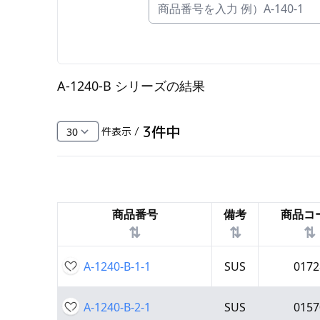
FC・C
電気錠・インターロック
L・LE
A-1240-B シリーズ
の結果
キースイッチ
S
3
件中
件表示 /
キャスター・アジャスター・スライドレ
ール・モニターアーム
K・KC
商品番号
備考
商品コ
断熱・ライト・ラック
⇅
⇅
⇅
FD・FE
A-1240-B-1-1
SUS
0172
A-1240-B-2-1
SUS
0157