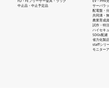
FD・FEフリーザー金具・ラック
EV・PH
中止品・中止予定品
サーバラ
配電盤・
共同溝・
農業育成
試作・特
ハイセキュ
SDGs配
省力化製
staff
モニター