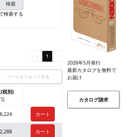
検索
で検索する
<
1
>
2026年5月発行
最新カタログを無料で
ソートをリセットする
お届け
(税別)
⇅
カタログ請求
6,224
カート
2,288
カート