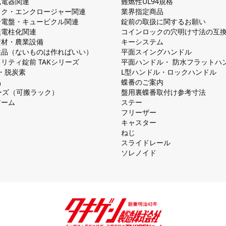
V充電器関連
難燃性UL94規格
ック・エンクロージャー関連
業界指定商品
分電盤・キュービクル関連
錠前の取扱に関するお願い
無電柱化関連
コインロックの⽳明け⼨法の互
資材・農業設備
キーシステム
注品（ないものは作ればいい）
平⾯スイングハンドル
リティ錠前 TAKシリーズ
平⾯ハンドル・ 防⽔フラットハ
慮・脱炭素
L型ハンドル・ロックハンドル
品
蝶番のご案内
シリーズ（可搬ラック）
盤⽤裏蝶番取付け参考⼨法
アーム
ステー
フリーザー
キャスター
ねじ
スライドレール
ソレノイド