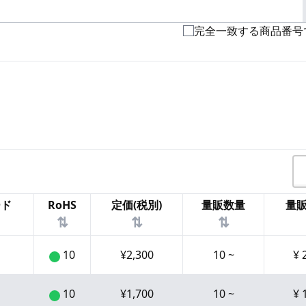
完全一致する商品番号
ード
RoHS
定価(税別)
量販数量
量販
⇅
⇅
⇅
10
¥
2,300
10
~
¥
10
¥
1,700
10
~
¥