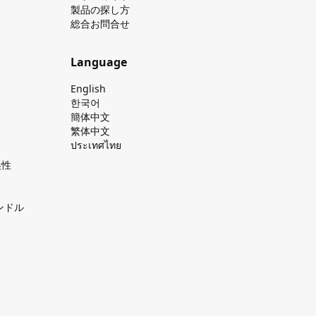
製品の探し⽅
総合お問合せ
Language
English
한국어
簡体中文
繁体中文
ประเทศไทย
換性
ンドル