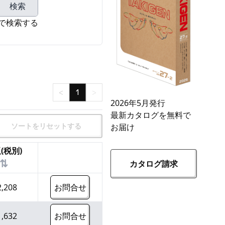
検索
で検索する
<
1
>
2026年5月発行
最新カタログを無料で
ソートをリセットする
お届け
(税別)
⇅
カタログ請求
2,208
お問合せ
1,632
お問合せ