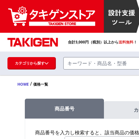
合計
3,000
円（税別）以上から
送料無料
！
カテゴリから探す
/
HOME
価格一覧
ハンドル・取手・つまみ・周辺機器
FA・A
商品番号
カ
蝶番・ステー・周辺機器
FB・B
商品番号を入力し検索すると、該当商品の価
ファスナー・ラッチ錠・キャッチ・錠前
装置・周辺機器