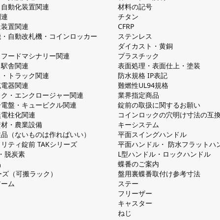
・自動化装置関連
材料の記号
関連
チタン
造装置関連
CFRP
機・自動改札機・コインロッカー
ステンレス
ダイカスト・⻩銅
・フードマシナリー関連
プラスチック
・駅舎関連
表面処理・表面仕上・塗装
ス・トラック関連
防⽔規格 IP表記
V充電器関連
難燃性UL94規格
ック・エンクロージャー関連
業界指定商品
分電盤・キュービクル関連
錠前の取扱に関するお願い
無電柱化関連
コインロックの⽳明け⼨法の互
資材・農業設備
キーシステム
注品（ないものは作ればいい）
平⾯スイングハンドル
リティ錠前 TAKシリーズ
平⾯ハンドル・ 防⽔フラットハ
慮・脱炭素
L型ハンドル・ロックハンドル
品
蝶番のご案内
シリーズ（可搬ラック）
盤⽤裏蝶番取付け参考⼨法
アーム
ステー
フリーザー
キャスター
ねじ