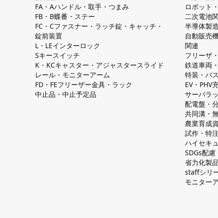
FA・Aハンドル・取手・つまみ
ロボット
FB・B蝶番・ステー
二次電池
FC・Cファスナー・ラッチ錠・キャッチ・
半導体製
錠前装置
自動販売
L・LEインターロック
関連
Sキースイッチ
フリーザ
K・KCキャスター・アジャスタースライド
鉄道車両
レール・モニターアーム
特装・バ
FD・FEフリーザー金具・ラック
EV・PH
中止品・中止予定品
サーバラ
配電盤・
共同溝・
農業育成
試作・特
ハイセキュ
SDGs配
省力化製
staff
モニター