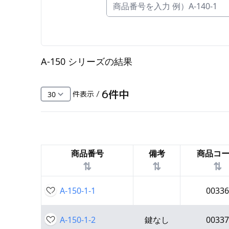
FC・C
電気錠・インターロック
L・LE
A-150 シリーズ
の結果
キースイッチ
S
6
件中
件表示 /
キャスター・アジャスター・スライドレ
ール・モニターアーム
K・KC
商品番号
備考
商品コ
断熱・ライト・ラック
⇅
⇅
⇅
FD・FE
A-150-1-1
00336
A-150-1-2
鍵なし
00337