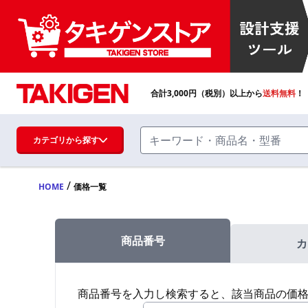
合計
3,000
円（税別）以上から
送料無料
！
カテゴリから探す
/
HOME
価格一覧
ハンドル・取手・つまみ・周辺機器
FA・A
商品番号
カ
蝶番・ステー・周辺機器
FB・B
商品番号を入力し検索すると、該当商品の価
ファスナー・ラッチ錠・キャッチ・錠前
装置・周辺機器