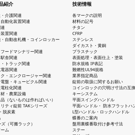
品紹介
技術情報
祉・介護関連
各マークの説明
・自動化装置関連
材料の記号
関連
チタン
造装置関連
CFRP
機・自動改札機・コインロッカー
ステンレス
ダイカスト・⻩銅
・フードマシナリー関連
プラスチック
・駅舎関連
表面処理・表面仕上・塗装
ス・トラック関連
防⽔規格 IP表記
V充電器関連
難燃性UL94規格
ック・エンクロージャー関連
業界指定商品
分電盤・キュービクル関連
錠前の取扱に関するお願い
無電柱化関連
コインロックの⽳明け⼨法の互
資材・農業設備
キーシステム
注品（ないものは作ればいい）
平⾯スイングハンドル
リティ錠前 TAKシリーズ
平⾯ハンドル・ 防⽔フラットハ
慮・脱炭素
L型ハンドル・ロックハンドル
品
蝶番のご案内
シリーズ（可搬ラック）
盤⽤裏蝶番取付け参考⼨法
アーム
ステー