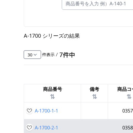
FC・C
電気錠・インターロック
L・LE
A-1700 シリーズ
の結果
キースイッチ
S
7
件中
件表示 /
キャスター・アジャスター・スライドレ
ール・モニターアーム
K・KC
商品番号
備考
商品コ
断熱・ライト・ラック
⇅
⇅
⇅
FD・FE
A-1700-1-1
0357
A-1700-2-1
0358