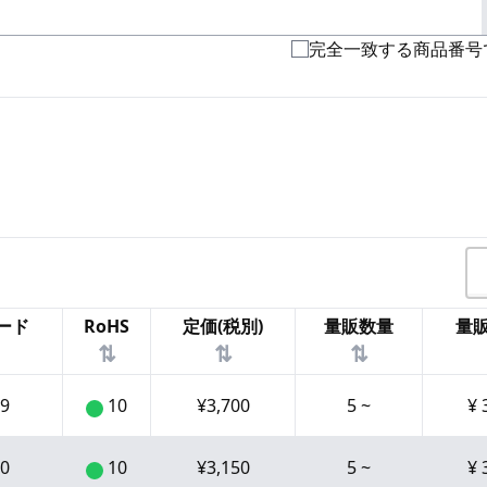
完全一致する商品番号
ード
RoHS
定価(税別)
量販数量
量販
⇅
⇅
⇅
9
10
¥
3,700
5
~
¥
0
10
¥
3,150
5
~
¥