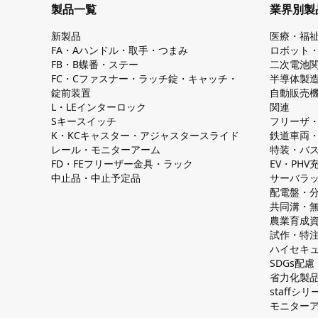
製品一覧
業界別製
新製品
医療・福
FA・Aハンドル・取手・つまみ
ロボット
FB・B蝶番・ステー
二次電池
FC・Cファスナー・ラッチ錠・キャッチ・
半導体製
錠前装置
自動販売
L・LEインターロック
関連
Sキースイッチ
フリーザ
K・KCキャスター・アジャスタースライド
鉄道車両
レール・モニターアーム
特装・バ
FD・FEフリーザー金具・ラック
EV・PH
中止品・中止予定品
サーバラ
配電盤・
共同溝・
農業育成
試作・特
ハイセキュ
SDGs配
省力化製
staff
モニター