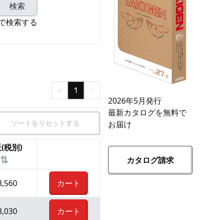
検索
で検索する
<
1
>
2026年5月発行
最新カタログを無料で
ソートをリセットする
お届け
(税別)
⇅
カタログ請求
3,560
カート
3,030
カート