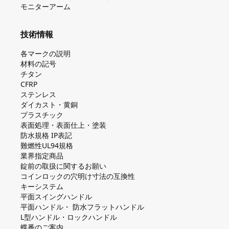
モニターアーム
技術情報
各マークの説明
材料の記号
チタン
CFRP
ステンレス
ダイカスト・⻩銅
プラスチック
表面処理・表面仕上・塗装
防⽔規格 IP表記
難燃性UL94規格
業界指定商品
錠前の取扱に関するお願い
コインロックの⽳明け⼨法の互換性
キーシステム
平⾯スイングハンドル
平⾯ハンドル・ 防⽔フラットハンドル
L型ハンドル・ロックハンドル
蝶番のご案内