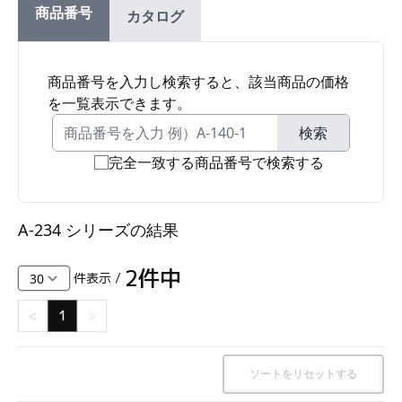
商品番号
カタログ
ファスナー・ラッチ錠・キャッチ・錠前装置・周
辺機器
FC・C
商品番号を入力し検索すると、該当商品の価格
を一覧表示できます。
電気錠・インターロック
L・LE
検索
完全一致する商品番号で検索する
キースイッチ
S
A-234 シリーズ
の結果
キャスター・アジャスター・スライドレール・モ
ニターアーム
2
件中
件表示 /
K・KC
<
1
>
断熱・ライト・ラック
FD・FE
ソートをリセットする