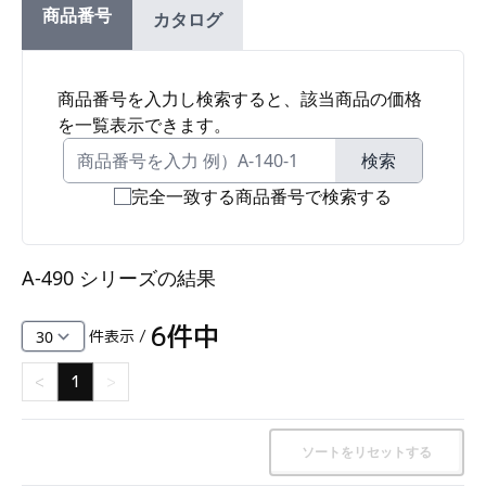
商品番号
カタログ
ファスナー・ラッチ錠・キャッチ・錠前装置・周
辺機器
FC・C
商品番号を入力し検索すると、該当商品の価格
を一覧表示できます。
電気錠・インターロック
L・LE
検索
完全一致する商品番号で検索する
キースイッチ
S
A-490 シリーズ
の結果
キャスター・アジャスター・スライドレール・モ
ニターアーム
6
件中
件表示 /
K・KC
<
1
>
断熱・ライト・ラック
FD・FE
ソートをリセットする