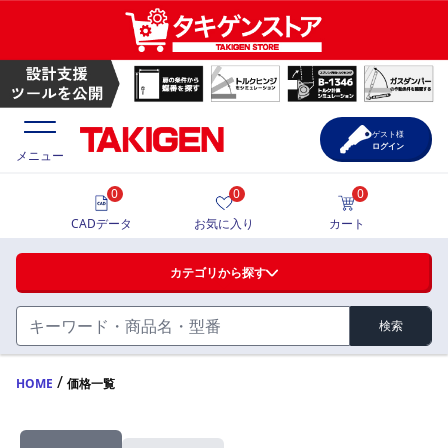
ゲスト様
ログイン
メニュー
0
0
0
価格一覧
CADデータ
お気に入り
カート
選定ツール
カテゴリから探す
製品カタログ
検索
ハンドル・取手・つまみ・周辺機器
FA・A
CAD一覧
/
HOME
価格一覧
蝶番・ステー・周辺機器
サポート・お問合せ
FB・B