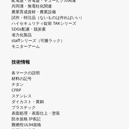
配電盤・分電盤・キュービクル関連
共同溝・無電柱化関連
農業育成資材・農業設備
試作・特注品（ないものは作ればいい）
ハイセキュリティ錠前 TAKシリーズ
SDGs配慮・脱炭素
省力化製品
staffシリーズ（可搬ラック）
モニターアーム
技術情報
各マークの説明
材料の記号
チタン
CFRP
ステンレス
ダイカスト・⻩銅
プラスチック
表面処理・表面仕上・塗装
防⽔規格 IP表記
難燃性UL94規格