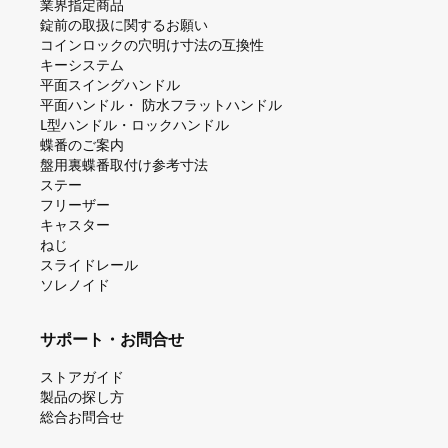
業界指定商品
錠前の取扱に関するお願い
コインロックの⽳明け⼨法の互換性
キーシステム
平⾯スイングハンドル
平⾯ハンドル・ 防⽔フラットハンドル
L型ハンドル・ロックハンドル
蝶番のご案内
盤⽤裏蝶番取付け参考⼨法
ステー
フリーザー
キャスター
ねじ
スライドレール
ソレノイド
サポート・お問合せ
ストアガイド
製品の探し⽅
総合お問合せ