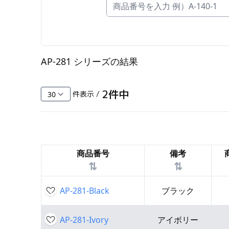
FC・C
電気錠・インターロック
L・LE
AP-281 シリーズ
の結果
キースイッチ
S
2
件中
件表示 /
キャスター・アジャスター・スライドレ
ール・モニターアーム
K・KC
商品番号
備考
断熱・ライト・ラック
⇅
⇅
FD・FE
AP-281-Black
ブラック
AP-281-Ivory
アイボリー