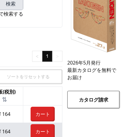
検索
で検索する
<
1
>
2026年5月発行
最新カタログを無料で
ソートをリセットする
お届け
販(税別)
⇅
カタログ請求
¥
164
カート
¥
164
カート