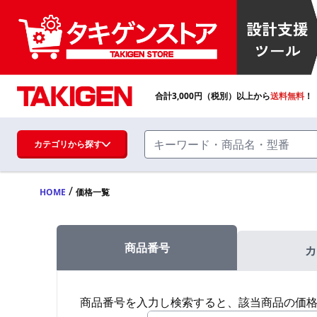
合計
3,000
円（税別）以上から
送料無料
！
カテゴリから探す
/
HOME
価格一覧
ハンドル・取手・つまみ・周辺機器
FA・A
商品番号
カ
蝶番・ステー・周辺機器
FB・B
商品番号を入力し検索すると、該当商品の価
ファスナー・ラッチ錠・キャッチ・錠前
装置・周辺機器