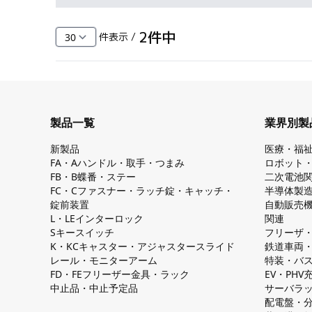
2
件中
件表示 /
製品一覧
業界別製
新製品
医療・福
FA・Aハンドル・取手・つまみ
ロボット
FB・B蝶番・ステー
二次電池
FC・Cファスナー・ラッチ錠・キャッチ・
半導体製
錠前装置
自動販売
L・LEインターロック
関連
Sキースイッチ
フリーザ
K・KCキャスター・アジャスタースライド
鉄道車両
レール・モニターアーム
特装・バ
FD・FEフリーザー金具・ラック
EV・PH
中止品・中止予定品
サーバラ
配電盤・