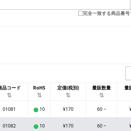
完全一致する商品番号
商品コード
RoHS
定価(税別)
量販数量
量
⇅
⇅
⇅
⇅
01081
10
¥
170
60
~
01082
10
¥
170
60
~