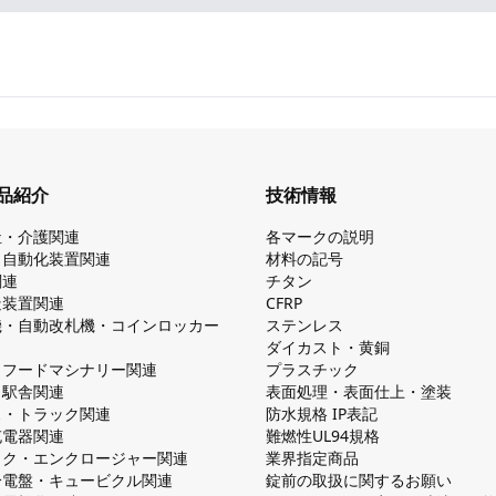
品紹介
技術情報
祉・介護関連
各マークの説明
・自動化装置関連
材料の記号
関連
チタン
造装置関連
CFRP
機・自動改札機・コインロッカー
ステンレス
ダイカスト・⻩銅
・フードマシナリー関連
プラスチック
・駅舎関連
表面処理・表面仕上・塗装
ス・トラック関連
防⽔規格 IP表記
V充電器関連
難燃性UL94規格
ック・エンクロージャー関連
業界指定商品
分電盤・キュービクル関連
錠前の取扱に関するお願い