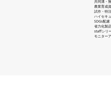
共同溝・
農業育成
試作・特
ハイセキュ
SDGs配
省力化製
staff
モニター