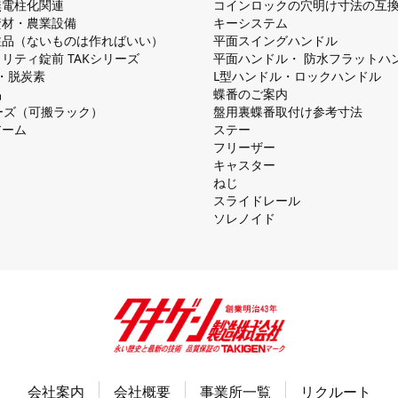
無電柱化関連
コインロックの⽳明け⼨法の互
資材・農業設備
キーシステム
注品（ないものは作ればいい）
平⾯スイングハンドル
リティ錠前 TAKシリーズ
平⾯ハンドル・ 防⽔フラットハ
慮・脱炭素
L型ハンドル・ロックハンドル
品
蝶番のご案内
シリーズ（可搬ラック）
盤⽤裏蝶番取付け参考⼨法
アーム
ステー
フリーザー
キャスター
ねじ
スライドレール
ソレノイド
会社案内
会社概要
事業所一覧
リクルート