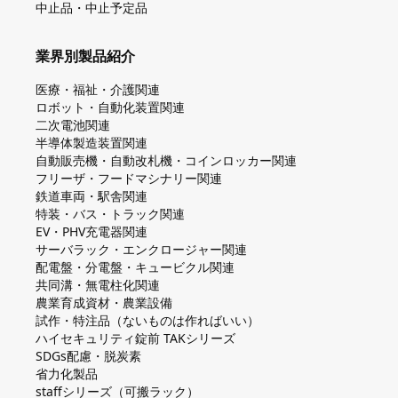
中止品・中止予定品
業界別製品紹介
医療・福祉・介護関連
ロボット・自動化装置関連
二次電池関連
半導体製造装置関連
自動販売機・自動改札機・コインロッカー関連
フリーザ・フードマシナリー関連
鉄道車両・駅舎関連
特装・バス・トラック関連
EV・PHV充電器関連
サーバラック・エンクロージャー関連
配電盤・分電盤・キュービクル関連
共同溝・無電柱化関連
農業育成資材・農業設備
試作・特注品（ないものは作ればいい）
ハイセキュリティ錠前 TAKシリーズ
SDGs配慮・脱炭素
省力化製品
staffシリーズ（可搬ラック）