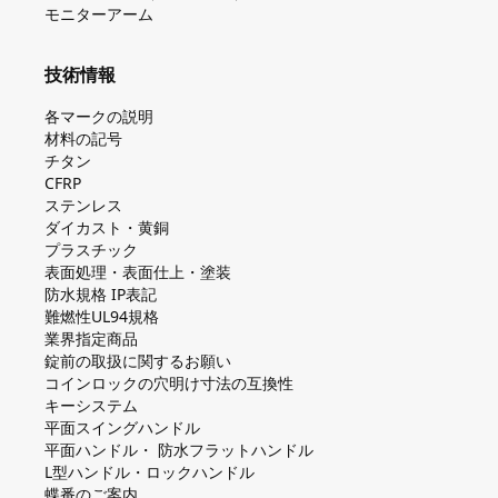
モニターアーム
技術情報
各マークの説明
材料の記号
チタン
CFRP
ステンレス
ダイカスト・⻩銅
プラスチック
表面処理・表面仕上・塗装
防⽔規格 IP表記
難燃性UL94規格
業界指定商品
錠前の取扱に関するお願い
コインロックの⽳明け⼨法の互換性
キーシステム
平⾯スイングハンドル
平⾯ハンドル・ 防⽔フラットハンドル
L型ハンドル・ロックハンドル
蝶番のご案内