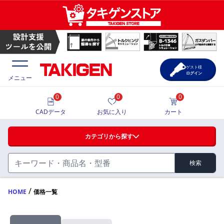
ゲスト様
ログイン
メニュー
0
0
0
価格一覧
CADデータ
お気に入り
カート
選定ツール
カテゴリから探す
製品カタログ
検索
ハンドル・取手・つまみ・周辺機器
FA・A
CAD一覧
/
HOME
価格一覧
蝶番・ステー・周辺機器
サポート・お問合せ
FB・B