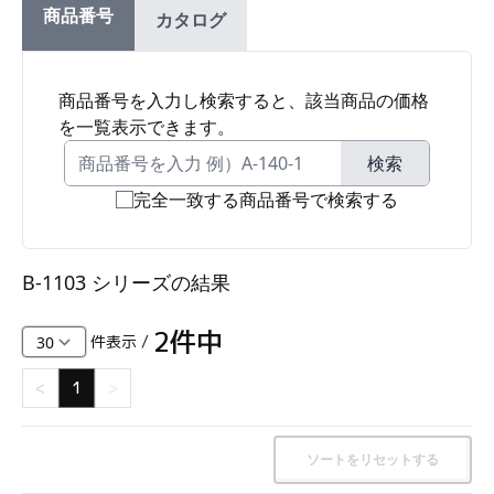
商品番号
カタログ
ファスナー・ラッチ錠・キャッチ・錠前装置・周
辺機器
FC・C
商品番号を入力し検索すると、該当商品の価格
を一覧表示できます。
電気錠・インターロック
L・LE
検索
完全一致する商品番号で検索する
キースイッチ
S
B-1103 シリーズ
の結果
キャスター・アジャスター・スライドレール・モ
ニターアーム
2
件中
件表示 /
K・KC
<
1
>
断熱・ライト・ラック
FD・FE
ソートをリセットする