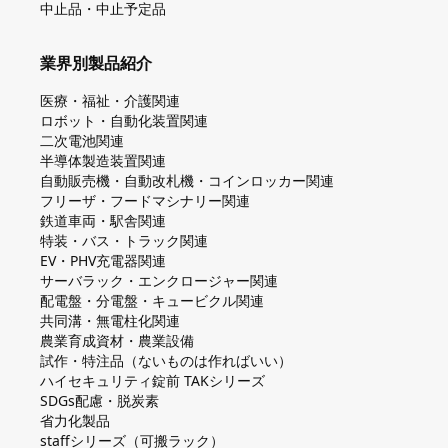
中止品・中止予定品
業界別製品紹介
医療・福祉・介護関連
ロボット・自動化装置関連
二次電池関連
半導体製造装置関連
自動販売機・自動改札機・コインロッカー関連
フリーザ・フードマシナリー関連
鉄道車両・駅舎関連
特装・バス・トラック関連
EV・PHV充電器関連
サーバラック・エンクロージャー関連
配電盤・分電盤・キュービクル関連
共同溝・無電柱化関連
農業育成資材・農業設備
試作・特注品（ないものは作ればいい）
ハイセキュリティ錠前 TAKシリーズ
SDGs配慮・脱炭素
省力化製品
staffシリーズ（可搬ラック）