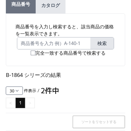
商品番号
カタログ
ファスナー・ラッチ錠・キャッチ・錠前装置・周
辺機器
FC・C
商品番号を入力し検索すると、該当商品の価格
を一覧表示できます。
電気錠・インターロック
L・LE
検索
完全一致する商品番号で検索する
キースイッチ
S
B-1864 シリーズ
の結果
キャスター・アジャスター・スライドレール・モ
ニターアーム
2
件中
件表示 /
K・KC
<
1
>
断熱・ライト・ラック
FD・FE
ソートをリセットする