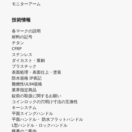
モニターアーム
技術情報
各マークの説明
材料の記号
チタン
CFRP
ステンレス
ダイカスト・⻩銅
プラスチック
表面処理・表面仕上・塗装
防⽔規格 IP表記
難燃性UL94規格
業界指定商品
錠前の取扱に関するお願い
コインロックの⽳明け⼨法の互換性
キーシステム
平⾯スイングハンドル
平⾯ハンドル・ 防⽔フラットハンドル
L型ハンドル・ロックハンドル
蝶番のご案内