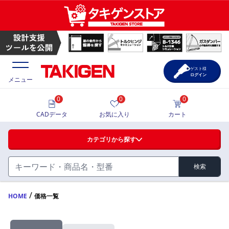
ゲスト様
ログイン
メニュー
0
0
0
価格一覧
CADデータ
お気に入り
カート
選定ツール
カテゴリから探す
製品カタログ
検索
ハンドル・取手・つまみ・周辺機器
FA・A
CAD一覧
/
HOME
価格一覧
蝶番・ステー・周辺機器
サポート・お問合せ
FB・B