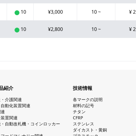
10
¥
3,000
10
~
¥
2
10
¥
2,800
10
~
¥
2
品紹介
技術情報
祉・介護関連
各マークの説明
・自動化装置関連
材料の記号
関連
チタン
造装置関連
CFRP
機・自動改札機・コインロッカー
ステンレス
ダイカスト・⻩銅
・フードマシナリー関連
プラスチック