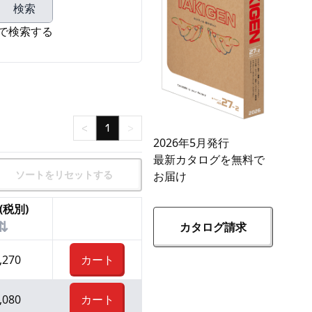
検索
で検索する
<
1
>
2026年5月発行
最新カタログを無料で
ソートをリセットする
お届け
(税別)
⇅
カタログ請求
,270
カート
,080
カート