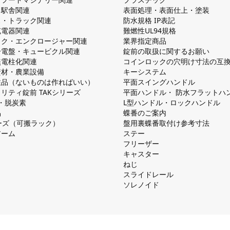
・駅舎関連
表面処理・表面仕上・塗装
ス・トラック関連
防⽔規格 IP表記
V充電器関連
難燃性UL94規格
ック・エンクロージャー関連
業界指定商品
分電盤・キュービクル関連
錠前の取扱に関するお願い
無電柱化関連
コインロックの⽳明け⼨法の互
資材・農業設備
キーシステム
注品（ないものは作ればいい）
平⾯スイングハンドル
リティ錠前 TAKシリーズ
平⾯ハンドル・ 防⽔フラットハ
慮・脱炭素
L型ハンドル・ロックハンドル
品
蝶番のご案内
シリーズ（可搬ラック）
盤⽤裏蝶番取付け参考⼨法
アーム
ステー
フリーザー
キャスター
ねじ
スライドレール
ソレノイド