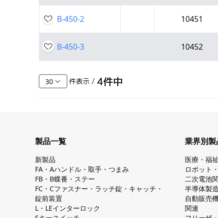
B-450-2
10451
B-450-3
10452
4
件中
件表示 /
製品一覧
業界別製
新製品
医療・福
FA・Aハンドル・取手・つまみ
ロボット
FB・B蝶番・ステー
二次電池
FC・Cファスナー・ラッチ錠・キャッチ・
半導体製
錠前装置
自動販売
L・LEインターロック
関連
Sキースイッチ
フリーザ