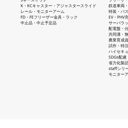
K・KCキャスター・アジャスタースライド
鉄道車両
レール・モニターアーム
特装・バ
FD・FEフリーザー金具・ラック
EV・PH
中止品・中止予定品
サーバラ
配電盤・
共同溝・
農業育成
試作・特
ハイセキュ
SDGs配
省力化製
staff
モニター