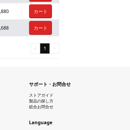
,880
カート
,688
カート
<
1
>
サポート・お問合せ
ストアガイド
製品の探し⽅
総合お問合せ
Language