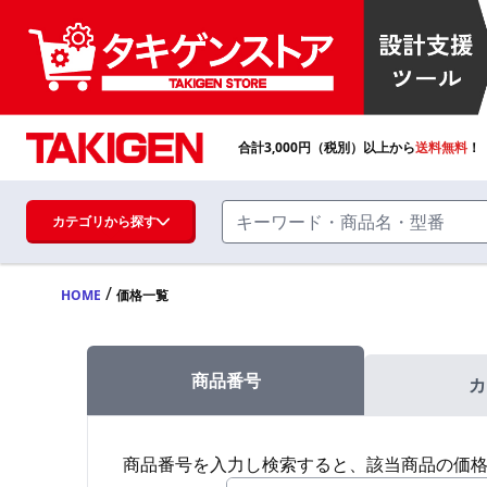
合計
3,000
円（税別）以上から
送料無料
！
カテゴリから探す
/
HOME
価格一覧
ハンドル・取手・つまみ・周辺機器
FA・A
商品番号
カ
蝶番・ステー・周辺機器
FB・B
商品番号を入力し検索すると、該当商品の価
ファスナー・ラッチ錠・キャッチ・錠前
装置・周辺機器