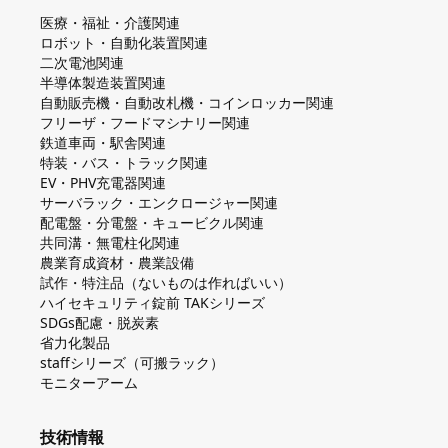
医療・福祉・介護関連
ロボット・自動化装置関連
二次電池関連
半導体製造装置関連
自動販売機・自動改札機・コインロッカー関連
フリーザ・フードマシナリー関連
鉄道車両・駅舎関連
特装・バス・トラック関連
EV・PHV充電器関連
サーバラック・エンクロージャー関連
配電盤・分電盤・キュービクル関連
共同溝・無電柱化関連
農業育成資材・農業設備
試作・特注品（ないものは作ればいい）
ハイセキュリティ錠前 TAKシリーズ
SDGs配慮・脱炭素
省力化製品
staffシリーズ（可搬ラック）
モニターアーム
技術情報