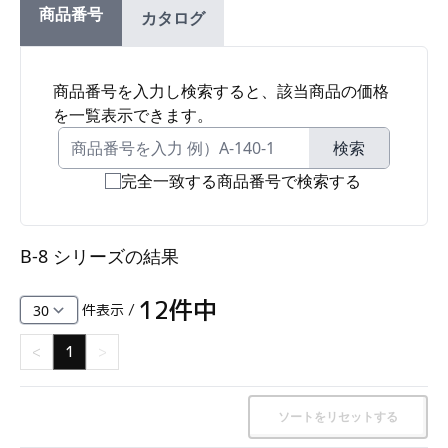
商品番号
カタログ
ファスナー・ラッチ錠・キャッチ・錠前装置・周
辺機器
FC・C
商品番号を入力し検索すると、該当商品の価格
を一覧表示できます。
電気錠・インターロック
L・LE
検索
完全一致する商品番号で検索する
キースイッチ
S
B-8 シリーズ
の結果
キャスター・アジャスター・スライドレール・モ
ニターアーム
12
件中
件表示 /
K・KC
<
1
>
断熱・ライト・ラック
FD・FE
ソートをリセットする