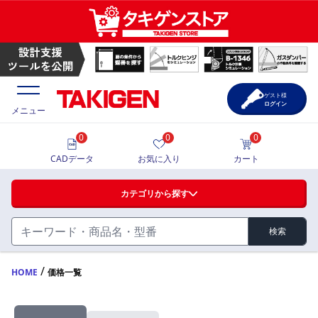
ゲスト様
ログイン
メニュー
0
0
0
価格一覧
CADデータ
お気に入り
カート
選定ツール
カテゴリから探す
製品カタログ
検索
ハンドル・取手・つまみ・周辺機器
FA・A
CAD一覧
/
HOME
価格一覧
蝶番・ステー・周辺機器
サポート・お問合せ
FB・B