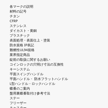
各マークの説明
材料の記号
チタン
CFRP
ステンレス
ダイカスト・⻩銅
プラスチック
表面処理・表面仕上・塗装
防⽔規格 IP表記
難燃性UL94規格
業界指定商品
錠前の取扱に関するお願い
コインロックの⽳明け⼨法の互換性
キーシステム
平⾯スイングハンドル
平⾯ハンドル・ 防⽔フラットハンドル
L型ハンドル・ロックハンドル
蝶番のご案内
盤⽤裏蝶番取付け参考⼨法
ステー
フリーザー
キャスター