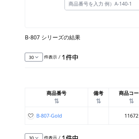
FC・C
電気錠・インターロック
L・LE
B-807 シリーズ
の結果
キースイッチ
S
1
件中
件表示 /
キャスター・アジャスター・スライドレ
ール・モニターアーム
K・KC
商品番号
備考
商品コー
断熱・ライト・ラック
⇅
⇅
⇅
FD・FE
B-807-Gold
11672
1
件中
件表示 /