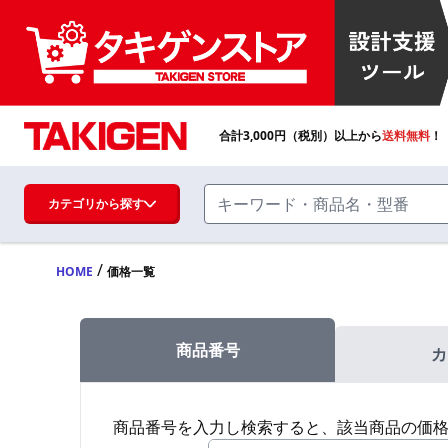
合計
3,000
円（税別）以上から
送料無料
！
カテゴリから探す
/
HOME
価格一覧
ハンドル・取手・つまみ・周辺機器
FA・A
商品番号
カ
蝶番・ステー・周辺機器
FB・B
商品番号を入力し検索すると、該当商品の価
ファスナー・ラッチ錠・キャッチ・錠前
装置・周辺機器