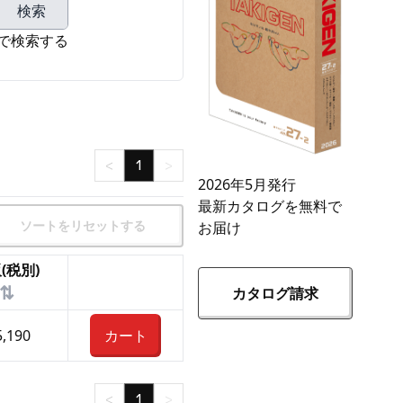
検索
で検索する
<
1
>
2026年5月発行
最新カタログを無料で
ソートをリセットする
お届け
(税別)
⇅
カタログ請求
5,190
カート
<
1
>