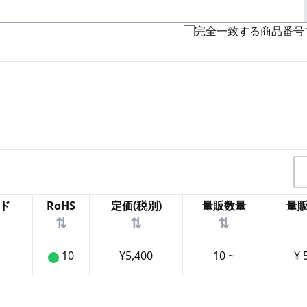
完全一致する商品番号
ド
RoHS
定価(税別)
量販数量
量販
⇅
⇅
⇅
10
¥
5,400
10
~
¥