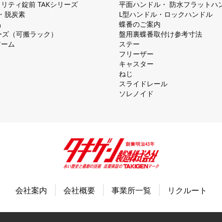
リティ錠前 TAKシリーズ
平⾯ハンドル・ 防⽔フラットハ
慮・脱炭素
L型ハンドル・ロックハンドル
品
蝶番のご案内
シリーズ（可搬ラック）
盤⽤裏蝶番取付け参考⼨法
アーム
ステー
フリーザー
キャスター
ねじ
スライドレール
ソレノイド
会社案内
会社概要
事業所一覧
リクルート