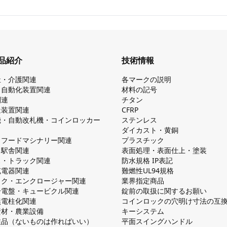
品紹介
技術情報
祉・介護関連
各マークの説明
・自動化装置関連
材料の記号
関連
チタン
造装置関連
CFRP
機・自動改札機・コインロッカー
ステンレス
ダイカスト・⻩銅
・フードマシナリー関連
プラスチック
・駅舎関連
表面処理・表面仕上・塗装
ス・トラック関連
防⽔規格 IP表記
V充電器関連
難燃性UL94規格
ック・エンクロージャー関連
業界指定商品
分電盤・キュービクル関連
錠前の取扱に関するお願い
無電柱化関連
コインロックの⽳明け⼨法の互
資材・農業設備
キーシステム
注品（ないものは作ればいい）
平⾯スイングハンドル