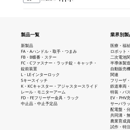
製品一覧
業界別製
新製品
医療・福
FA・Aハンドル・取手・つまみ
ロボット
FB・B蝶番・ステー
二次電池
FC・Cファスナー・ラッチ錠・キャッチ・
半導体製
錠前装置
自動販売
L・LEインターロック
関連
Sキースイッチ
フリーザ
K・KCキャスター・アジャスタースライド
鉄道車両
レール・モニターアーム
特装・バ
FD・FEフリーザー金具・ラック
EV・PH
中止品・中止予定品
サーバラ
配電盤・
共同溝・
農業育成
試作・特