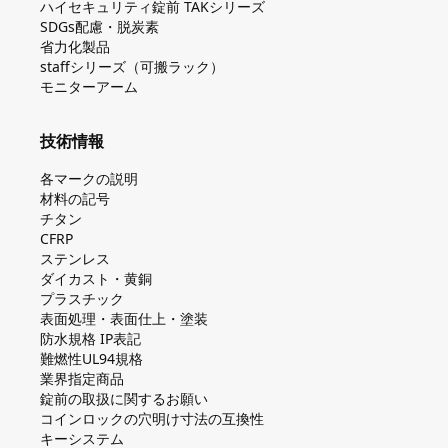
ハイセキュリティ錠前 TAKシリーズ
SDGs配慮・脱炭素
省力化製品
staffシリーズ（可搬ラック）
モニターアーム
技術情報
各マークの説明
材料の記号
チタン
CFRP
ステンレス
ダイカスト・⻩銅
プラスチック
表面処理・表面仕上・塗装
防⽔規格 IP表記
難燃性UL94規格
業界指定商品
錠前の取扱に関するお願い
コインロックの⽳明け⼨法の互換性
キーシステム