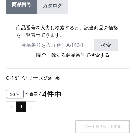
商品番号
カタログ
ファスナー・ラッチ錠・キャッチ・錠前装置・周
辺機器
FC・C
商品番号を入力し検索すると、該当商品の価格
を一覧表示できます。
電気錠・インターロック
L・LE
検索
完全一致する商品番号で検索する
キースイッチ
S
C-151 シリーズ
の結果
キャスター・アジャスター・スライドレール・モ
ニターアーム
4
件中
件表示 /
K・KC
<
1
>
断熱・ライト・ラック
FD・FE
ソートをリセットする