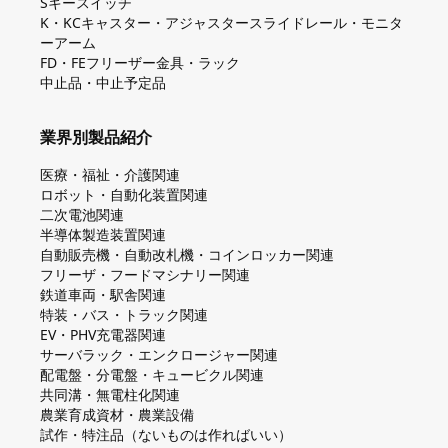
Sキースイッチ
K・KCキャスター・アジャスタースライドレール・モニタ
ーアーム
FD・FEフリーザー金具・ラック
中止品・中止予定品
業界別製品紹介
医療・福祉・介護関連
ロボット・自動化装置関連
二次電池関連
半導体製造装置関連
自動販売機・自動改札機・コインロッカー関連
フリーザ・フードマシナリー関連
鉄道車両・駅舎関連
特装・バス・トラック関連
EV・PHV充電器関連
サーバラック・エンクロージャー関連
配電盤・分電盤・キュービクル関連
共同溝・無電柱化関連
農業育成資材・農業設備
試作・特注品（ないものは作ればいい）