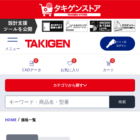
ゲスト様
ログイン
メニュー
0
0
0
価格一覧
CADデータ
お気に入り
カート
選定ツール
カテゴリから探す
製品カタログ
検索
ハンドル・取手・つまみ・周辺機器
FA・A
CAD一覧
/
HOME
価格一覧
蝶番・ステー・周辺機器
サポート・お問合せ
FB・B