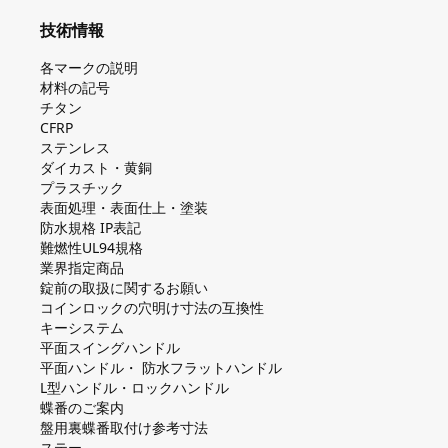
技術情報
各マークの説明
材料の記号
チタン
CFRP
ステンレス
ダイカスト・⻩銅
プラスチック
表面処理・表面仕上・塗装
防⽔規格 IP表記
難燃性UL94規格
業界指定商品
錠前の取扱に関するお願い
コインロックの⽳明け⼨法の互換性
キーシステム
平⾯スイングハンドル
平⾯ハンドル・ 防⽔フラットハンドル
L型ハンドル・ロックハンドル
蝶番のご案内
盤⽤裏蝶番取付け参考⼨法
ステー