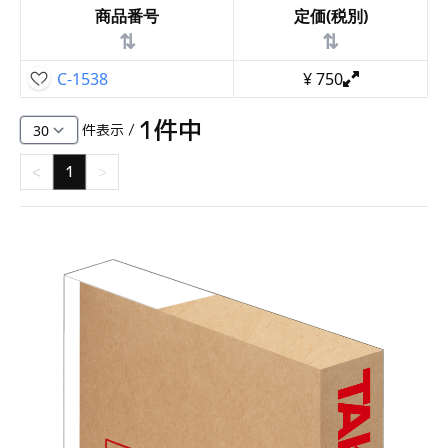
商品番号
定価(税別)
⇅
⇅
C-1538
¥
750
1
件中
件表示 /
<
1
>