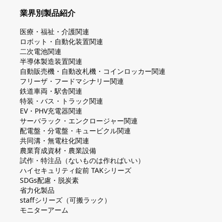
業界別製品紹介
医療・福祉・介護関連
ロボット・自動化装置関連
二次電池関連
半導体製造装置関連
自動販売機・自動改札機・コインロッカー関連
フリーザ・フードマシナリー関連
鉄道車両・駅舎関連
特装・バス・トラック関連
EV・PHV充電器関連
サーバラック・エンクロージャー関連
配電盤・分電盤・キュービクル関連
共同溝・無電柱化関連
農業育成資材・農業設備
試作・特注品（ないものは作ればいい）
ハイセキュリティ錠前 TAKシリーズ
SDGs配慮・脱炭素
省力化製品
staffシリーズ（可搬ラック）
モニターアーム