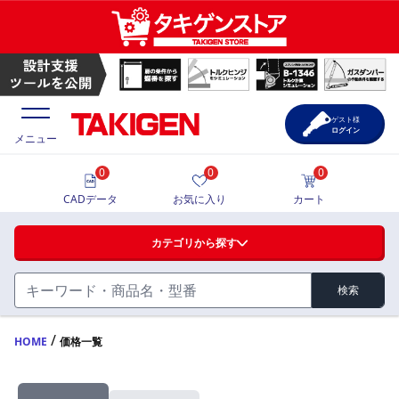
ゲスト様
ログイン
メニュー
0
0
0
価格一覧
CADデータ
お気に入り
カート
選定ツール
カテゴリから探す
製品カタログ
検索
ハンドル・取手・つまみ・周辺機器
FA・A
CAD一覧
/
HOME
価格一覧
蝶番・ステー・周辺機器
サポート・お問合せ
FB・B