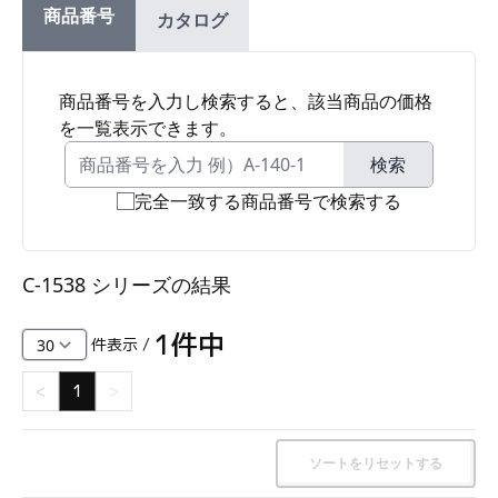
商品番号
カタログ
ファスナー・ラッチ錠・キャッチ・錠前装置・周
辺機器
FC・C
商品番号を入力し検索すると、該当商品の価格
を一覧表示できます。
電気錠・インターロック
L・LE
検索
完全一致する商品番号で検索する
キースイッチ
S
C-1538 シリーズ
の結果
キャスター・アジャスター・スライドレール・モ
ニターアーム
1
件中
件表示 /
K・KC
<
1
>
断熱・ライト・ラック
FD・FE
ソートをリセットする