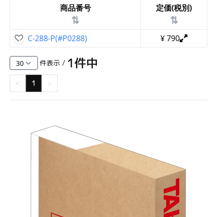
商品番号
定価(税別)
⇅
⇅
C-288-P(#P0288)
¥
790
1
件中
件表示 /
<
1
>