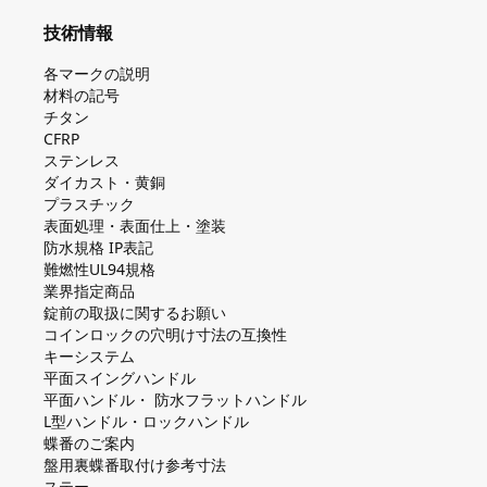
技術情報
各マークの説明
材料の記号
チタン
CFRP
ステンレス
ダイカスト・⻩銅
プラスチック
表面処理・表面仕上・塗装
防⽔規格 IP表記
難燃性UL94規格
業界指定商品
錠前の取扱に関するお願い
コインロックの⽳明け⼨法の互換性
キーシステム
平⾯スイングハンドル
平⾯ハンドル・ 防⽔フラットハンドル
L型ハンドル・ロックハンドル
蝶番のご案内
盤⽤裏蝶番取付け参考⼨法
ステー