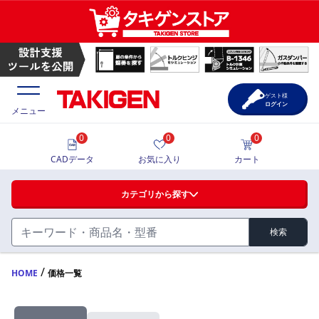
ゲスト様
ログイン
メニュー
0
0
0
価格一覧
CADデータ
お気に入り
カート
選定ツール
カテゴリから探す
製品カタログ
検索
ハンドル・取手・つまみ・周辺機器
FA・A
CAD一覧
/
HOME
価格一覧
蝶番・ステー・周辺機器
サポート・お問合せ
FB・B