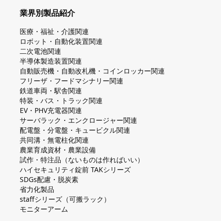
業界別製品紹介
医療・福祉・介護関連
ロボット・自動化装置関連
二次電池関連
半導体製造装置関連
自動販売機・自動改札機・コインロッカー関連
フリーザ・フードマシナリー関連
鉄道車両・駅舎関連
特装・バス・トラック関連
EV・PHV充電器関連
サーバラック・エンクロージャー関連
配電盤・分電盤・キュービクル関連
共同溝・無電柱化関連
農業育成資材・農業設備
試作・特注品（ないものは作ればいい）
ハイセキュリティ錠前 TAKシリーズ
SDGs配慮・脱炭素
省力化製品
staffシリーズ（可搬ラック）
モニターアーム