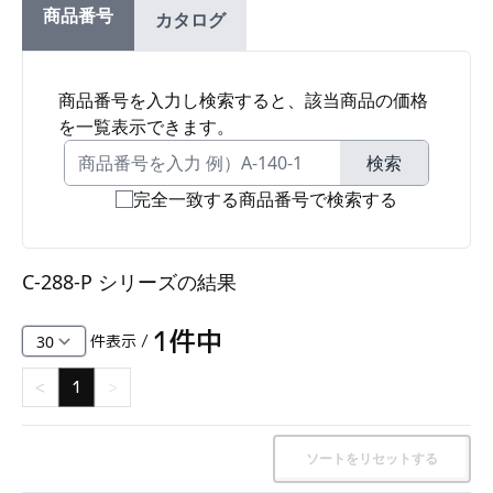
商品番号
カタログ
ファスナー・ラッチ錠・キャッチ・錠前装置・周
辺機器
FC・C
商品番号を入力し検索すると、該当商品の価格
を一覧表示できます。
電気錠・インターロック
L・LE
検索
完全一致する商品番号で検索する
キースイッチ
S
C-288-P シリーズ
の結果
キャスター・アジャスター・スライドレール・モ
ニターアーム
1
件中
件表示 /
K・KC
<
1
>
断熱・ライト・ラック
FD・FE
ソートをリセットする