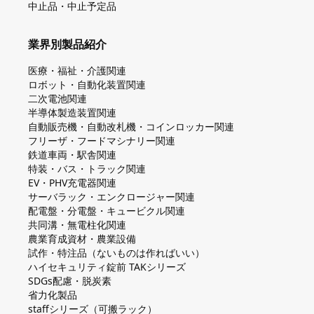
中止品・中止予定品
業界別製品紹介
医療・福祉・介護関連
ロボット・自動化装置関連
二次電池関連
半導体製造装置関連
自動販売機・自動改札機・コインロッカー関連
フリーザ・フードマシナリー関連
鉄道車両・駅舎関連
特装・バス・トラック関連
EV・PHV充電器関連
サーバラック・エンクロージャー関連
配電盤・分電盤・キュービクル関連
共同溝・無電柱化関連
農業育成資材・農業設備
試作・特注品（ないものは作ればいい）
ハイセキュリティ錠前 TAKシリーズ
SDGs配慮・脱炭素
省力化製品
staffシリーズ（可搬ラック）