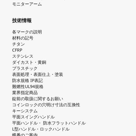
モニターアーム
技術情報
各マークの説明
材料の記号
チタン
CFRP
ステンレス
ダイカスト・⻩銅
プラスチック
表面処理・表面仕上・塗装
防⽔規格 IP表記
難燃性UL94規格
業界指定商品
錠前の取扱に関するお願い
コインロックの⽳明け⼨法の互換性
キーシステム
平⾯スイングハンドル
平⾯ハンドル・ 防⽔フラットハンドル
L型ハンドル・ロックハンドル
蝶番のご案内