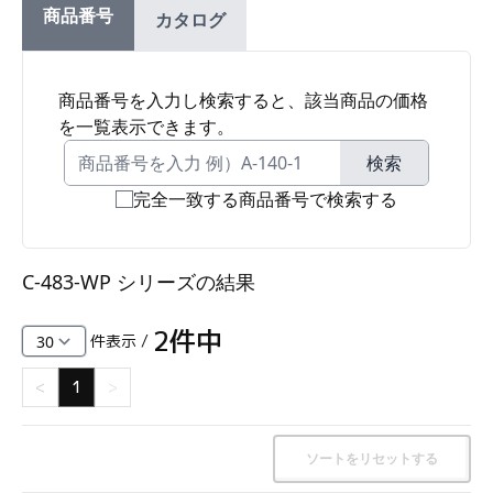
商品番号
カタログ
ファスナー・ラッチ錠・キャッチ・錠前装置・周
辺機器
FC・C
商品番号を入力し検索すると、該当商品の価格
を一覧表示できます。
電気錠・インターロック
L・LE
検索
完全一致する商品番号で検索する
キースイッチ
S
C-483-WP シリーズ
の結果
キャスター・アジャスター・スライドレール・モ
ニターアーム
2
件中
件表示 /
K・KC
<
1
>
断熱・ライト・ラック
FD・FE
ソートをリセットする