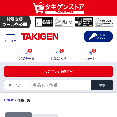
ゲスト様
ログイン
メニュー
0
0
0
価格一覧
CADデータ
お気に入り
カート
選定ツール
カテゴリから探す
製品カタログ
検索
ハンドル・取手・つまみ・周辺機器
FA・A
CAD一覧
/
HOME
価格一覧
蝶番・ステー・周辺機器
サポート・お問合せ
FB・B