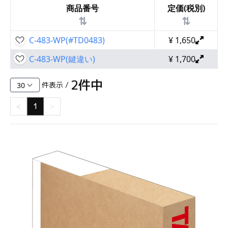
商品番号
定価(税別)
⇅
⇅
C-483-WP(#TD0483)
¥
1,650
C-483-WP(鍵違い)
¥
1,700
2
件中
件表示 /
<
1
>