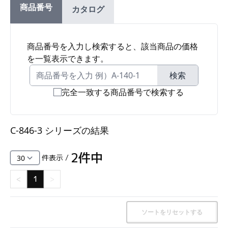
商品番号
カタログ
ファスナー・ラッチ錠・キャッチ・錠前装置・周
辺機器
FC・C
商品番号を入力し検索すると、該当商品の価格
を一覧表示できます。
電気錠・インターロック
L・LE
検索
完全一致する商品番号で検索する
キースイッチ
S
C-846-3 シリーズ
の結果
キャスター・アジャスター・スライドレール・モ
ニターアーム
2
件中
件表示 /
K・KC
<
1
>
断熱・ライト・ラック
FD・FE
ソートをリセットする