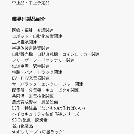
中止品・中止予定品
業界別製品紹介
医療・福祉・介護関連
ロボット・自動化装置関連
二次電池関連
半導体製造装置関連
自動販売機・自動改札機・コインロッカー関連
フリーザ・フードマシナリー関連
鉄道車両・駅舎関連
特装・バス・トラック関連
EV・PHV充電器関連
サーバラック・エンクロージャー関連
配電盤・分電盤・キュービクル関連
共同溝・無電柱化関連
農業育成資材・農業設備
試作・特注品（ないものは作ればいい）
ハイセキュリティ錠前 TAKシリーズ
SDGs配慮・脱炭素
省力化製品
staffシリーズ（可搬ラック）