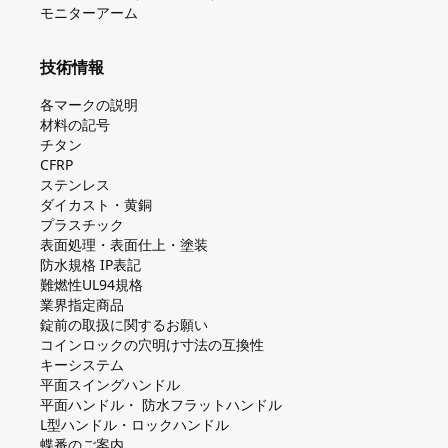
モニターアーム
技術情報
各マークの説明
材料の記号
チタン
CFRP
ステンレス
ダイカスト・⻩銅
プラスチック
表面処理・表面仕上・塗装
防⽔規格 IP表記
難燃性UL94規格
業界指定商品
錠前の取扱に関するお願い
コインロックの⽳明け⼨法の互換性
キーシステム
平⾯スイングハンドル
平⾯ハンドル・ 防⽔フラットハンドル
L型ハンドル・ロックハンドル
蝶番のご案内