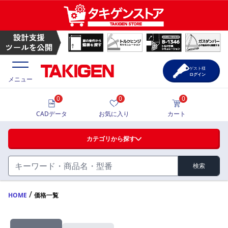
ゲスト様
ログイン
メニュー
0
0
0
価格一覧
CADデータ
お気に入り
カート
選定ツール
カテゴリから探す
製品カタログ
検索
ハンドル・取手・つまみ・周辺機器
FA・A
CAD一覧
/
HOME
価格一覧
蝶番・ステー・周辺機器
サポート・お問合せ
FB・B