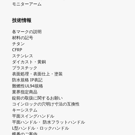
モニターアーム
技術情報
各マークの説明
材料の記号
チタン
CFRP
ステンレス
ダイカスト・⻩銅
プラスチック
表面処理・表面仕上・塗装
防⽔規格 IP表記
難燃性UL94規格
業界指定商品
錠前の取扱に関するお願い
コインロックの⽳明け⼨法の互換性
キーシステム
平⾯スイングハンドル
平⾯ハンドル・ 防⽔フラットハンドル
L型ハンドル・ロックハンドル
蝶番のご案内