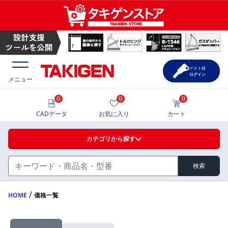
ゲスト様
ログイン
メニュー
0
0
0
価格一覧
CADデータ
お気に入り
カート
選定ツール
カテゴリから探す
製品カタログ
検索
ハンドル・取手・つまみ・周辺機器
FA・A
CAD一覧
/
HOME
価格一覧
蝶番・ステー・周辺機器
サポート・お問合せ
FB・B