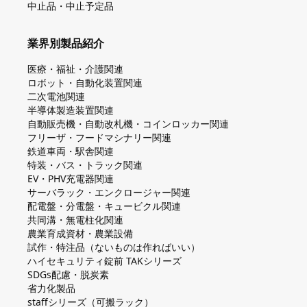
中止品・中止予定品
業界別製品紹介
医療・福祉・介護関連
ロボット・自動化装置関連
二次電池関連
半導体製造装置関連
自動販売機・自動改札機・コインロッカー関連
フリーザ・フードマシナリー関連
鉄道車両・駅舎関連
特装・バス・トラック関連
EV・PHV充電器関連
サーバラック・エンクロージャー関連
配電盤・分電盤・キュービクル関連
共同溝・無電柱化関連
農業育成資材・農業設備
試作・特注品（ないものは作ればいい）
ハイセキュリティ錠前 TAKシリーズ
SDGs配慮・脱炭素
省力化製品
staffシリーズ（可搬ラック）