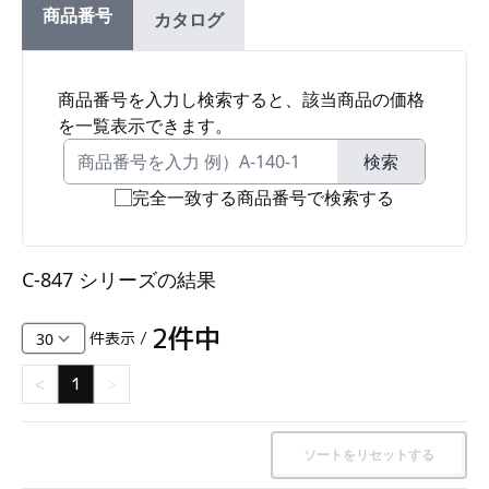
商品番号
カタログ
ファスナー・ラッチ錠・キャッチ・錠前装置・周
辺機器
FC・C
商品番号を入力し検索すると、該当商品の価格
を一覧表示できます。
電気錠・インターロック
L・LE
検索
完全一致する商品番号で検索する
キースイッチ
S
C-847 シリーズ
の結果
キャスター・アジャスター・スライドレール・モ
ニターアーム
2
件中
件表示 /
K・KC
<
1
>
断熱・ライト・ラック
FD・FE
ソートをリセットする