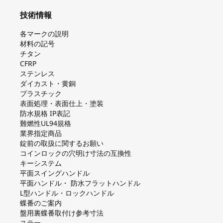
技術情報
各マークの説明
材料の記号
チタン
CFRP
ステンレス
ダイカスト・⻩銅
プラスチック
表面処理・表面仕上・塗装
防⽔規格 IP表記
難燃性UL94規格
業界指定商品
錠前の取扱に関するお願い
コインロックの⽳明け⼨法の互換性
キーシステム
平⾯スイングハンドル
平⾯ハンドル・ 防⽔フラットハンドル
L型ハンドル・ロックハンドル
蝶番のご案内
盤⽤裏蝶番取付け参考⼨法
ステー