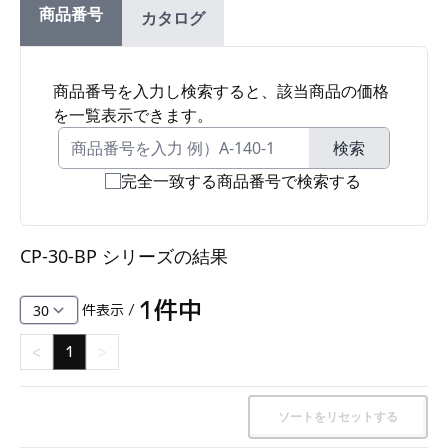
商品番号
カタログ
ファスナー・ラッチ錠・キャッチ・錠前装置・周
辺機器
FC・C
商品番号を入力し検索すると、該当商品の価格
を一覧表示できます。
電気錠・インターロック
L・LE
検索
完全一致する商品番号で検索する
キースイッチ
S
CP-30-BP シリーズ
の結果
キャスター・アジャスター・スライドレール・モ
ニターアーム
1
件中
件表示 /
K・KC
<
1
>
断熱・ライト・ラック
FD・FE
ソートをリセットする