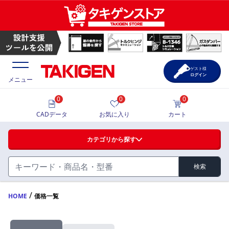
ゲスト様
ログイン
メニュー
0
0
0
価格一覧
CADデータ
お気に入り
カート
選定ツール
カテゴリから探す
製品カタログ
検索
ハンドル・取手・つまみ・周辺機器
FA・A
CAD一覧
/
HOME
価格一覧
蝶番・ステー・周辺機器
サポート・お問合せ
FB・B