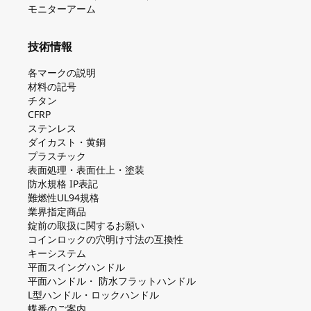
モニターアーム
技術情報
各マークの説明
材料の記号
チタン
CFRP
ステンレス
ダイカスト・⻩銅
プラスチック
表面処理・表面仕上・塗装
防⽔規格 IP表記
難燃性UL94規格
業界指定商品
錠前の取扱に関するお願い
コインロックの⽳明け⼨法の互換性
キーシステム
平⾯スイングハンドル
平⾯ハンドル・ 防⽔フラットハンドル
L型ハンドル・ロックハンドル
蝶番のご案内