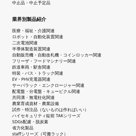
中止品・中止予定品
業界別製品紹介
医療・福祉・介護関連
ロボット・自動化装置関連
二次電池関連
半導体製造装置関連
自動販売機・自動改札機・コインロッカー関連
フリーザ・フードマシナリー関連
鉄道車両・駅舎関連
特装・バス・トラック関連
EV・PHV充電器関連
サーバラック・エンクロージャー関連
配電盤・分電盤・キュービクル関連
共同溝・無電柱化関連
農業育成資材・農業設備
試作・特注品（ないものは作ればいい）
ハイセキュリティ錠前 TAKシリーズ
SDGs配慮・脱炭素
省力化製品
staffシリーズ（可搬ラック）