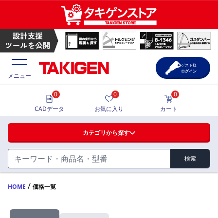
ゲスト様
ログイン
メニュー
0
0
0
価格一覧
CADデータ
お気に入り
カート
選定ツール
カテゴリから探す
製品カタログ
検索
ハンドル・取手・つまみ・周辺機器
FA・A
CAD一覧
/
HOME
価格一覧
蝶番・ステー・周辺機器
サポート・お問合せ
FB・B