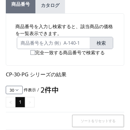
商品番号
カタログ
ファスナー・ラッチ錠・キャッチ・錠前装置・周
辺機器
FC・C
商品番号を入力し検索すると、該当商品の価格
を一覧表示できます。
電気錠・インターロック
L・LE
検索
完全一致する商品番号で検索する
キースイッチ
S
CP-30-PG シリーズ
の結果
キャスター・アジャスター・スライドレール・モ
ニターアーム
2
件中
件表示 /
K・KC
<
1
>
断熱・ライト・ラック
FD・FE
ソートをリセットする