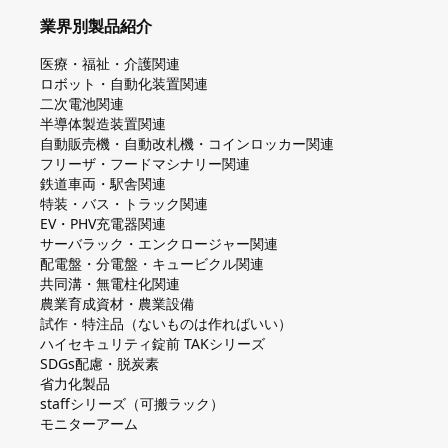
業界別製品紹介
医療・福祉・介護関連
ロボット・自動化装置関連
二次電池関連
半導体製造装置関連
自動販売機・自動改札機・コインロッカー関連
フリーザ・フードマシナリー関連
鉄道車両・駅舎関連
特装・バス・トラック関連
EV・PHV充電器関連
サーバラック・エンクロージャー関連
配電盤・分電盤・キュービクル関連
共同溝・無電柱化関連
農業育成資材・農業設備
試作・特注品（ないものは作ればいい）
ハイセキュリティ錠前 TAKシリーズ
SDGs配慮・脱炭素
省力化製品
staffシリーズ（可搬ラック）
モニターアーム