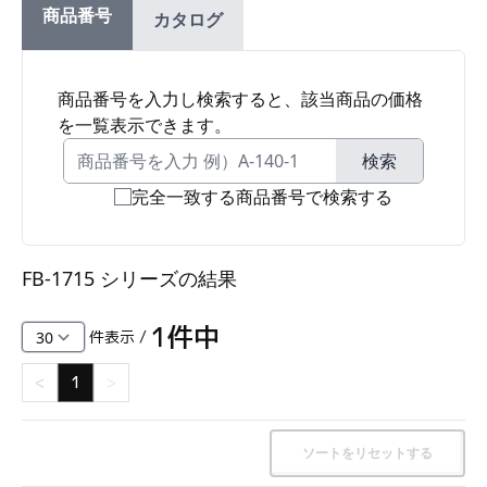
商品番号
カタログ
ファスナー・ラッチ錠・キャッチ・錠前装置・周
辺機器
FC・C
商品番号を入力し検索すると、該当商品の価格
を一覧表示できます。
電気錠・インターロック
L・LE
検索
完全一致する商品番号で検索する
キースイッチ
S
FB-1715 シリーズ
の結果
キャスター・アジャスター・スライドレール・モ
ニターアーム
1
件中
件表示 /
K・KC
<
1
>
断熱・ライト・ラック
FD・FE
ソートをリセットする