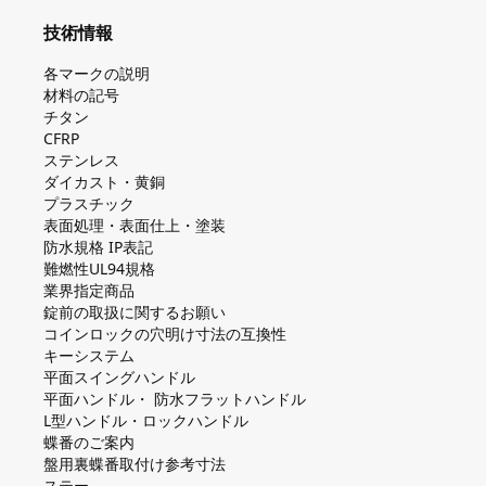
技術情報
各マークの説明
材料の記号
チタン
CFRP
ステンレス
ダイカスト・⻩銅
プラスチック
表面処理・表面仕上・塗装
防⽔規格 IP表記
難燃性UL94規格
業界指定商品
錠前の取扱に関するお願い
コインロックの⽳明け⼨法の互換性
キーシステム
平⾯スイングハンドル
平⾯ハンドル・ 防⽔フラットハンドル
L型ハンドル・ロックハンドル
蝶番のご案内
盤⽤裏蝶番取付け参考⼨法
ステー