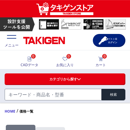
ゲスト様
ログイン
メニュー
0
0
0
価格一覧
CADデータ
お気に入り
カート
選定ツール
カテゴリから探す
製品カタログ
検索
ハンドル・取手・つまみ・周辺機器
FA・A
CAD一覧
/
HOME
価格一覧
蝶番・ステー・周辺機器
サポート・お問合せ
FB・B