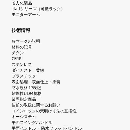
省力化製品
staffシリーズ（可搬ラック）
モニターアーム
技術情報
各マークの説明
材料の記号
チタン
CFRP
ステンレス
ダイカスト・⻩銅
プラスチック
表面処理・表面仕上・塗装
防⽔規格 IP表記
難燃性UL94規格
業界指定商品
錠前の取扱に関するお願い
コインロックの⽳明け⼨法の互換性
キーシステム
平⾯スイングハンドル
平⾯ハンドル・ 防⽔フラットハンドル