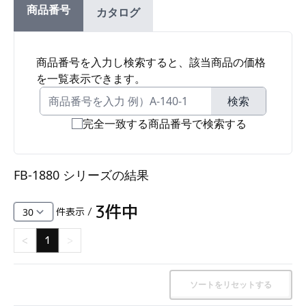
商品番号
カタログ
ファスナー・ラッチ錠・キャッチ・錠前装置・周
辺機器
FC・C
商品番号を入力し検索すると、該当商品の価格
を一覧表示できます。
電気錠・インターロック
L・LE
検索
完全一致する商品番号で検索する
キースイッチ
S
FB-1880 シリーズ
の結果
キャスター・アジャスター・スライドレール・モ
ニターアーム
3
件中
件表示 /
K・KC
<
1
>
断熱・ライト・ラック
FD・FE
ソートをリセットする