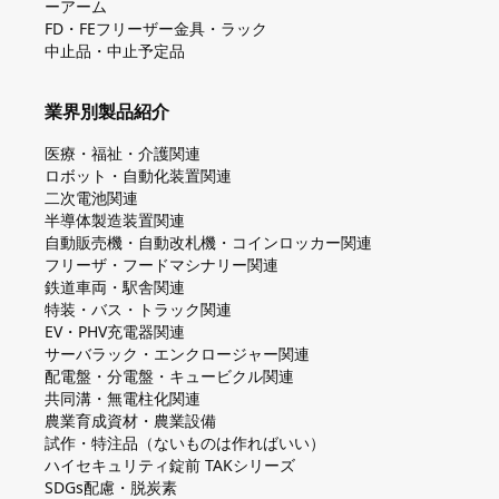
ーアーム
FD・FEフリーザー金具・ラック
中止品・中止予定品
業界別製品紹介
医療・福祉・介護関連
ロボット・自動化装置関連
二次電池関連
半導体製造装置関連
自動販売機・自動改札機・コインロッカー関連
フリーザ・フードマシナリー関連
鉄道車両・駅舎関連
特装・バス・トラック関連
EV・PHV充電器関連
サーバラック・エンクロージャー関連
配電盤・分電盤・キュービクル関連
共同溝・無電柱化関連
農業育成資材・農業設備
試作・特注品（ないものは作ればいい）
ハイセキュリティ錠前 TAKシリーズ
SDGs配慮・脱炭素