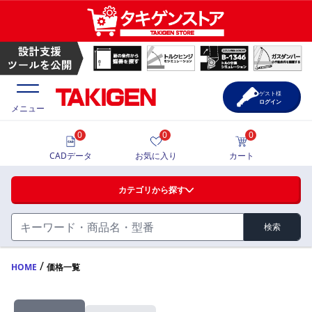
ゲスト様
ログイン
メニュー
0
0
0
価格一覧
CADデータ
お気に入り
カート
選定ツール
カテゴリから探す
製品カタログ
検索
ハンドル・取手・つまみ・周辺機器
FA・A
CAD一覧
/
HOME
価格一覧
蝶番・ステー・周辺機器
サポート・お問合せ
FB・B