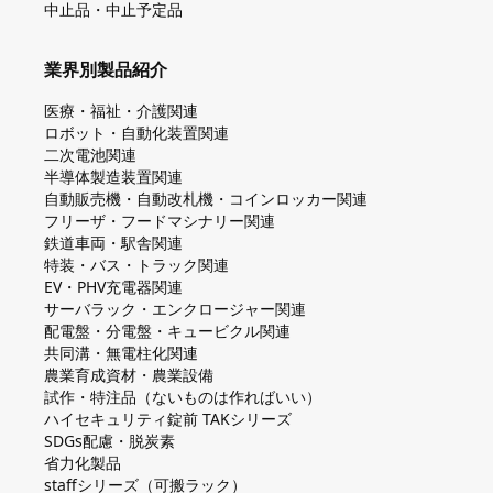
中止品・中止予定品
業界別製品紹介
医療・福祉・介護関連
ロボット・自動化装置関連
二次電池関連
半導体製造装置関連
自動販売機・自動改札機・コインロッカー関連
フリーザ・フードマシナリー関連
鉄道車両・駅舎関連
特装・バス・トラック関連
EV・PHV充電器関連
サーバラック・エンクロージャー関連
配電盤・分電盤・キュービクル関連
共同溝・無電柱化関連
農業育成資材・農業設備
試作・特注品（ないものは作ればいい）
ハイセキュリティ錠前 TAKシリーズ
SDGs配慮・脱炭素
省力化製品
staffシリーズ（可搬ラック）