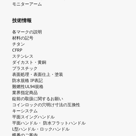
モニターアーム
技術情報
各マークの説明
材料の記号
チタン
CFRP
ステンレス
ダイカスト・⻩銅
プラスチック
表面処理・表面仕上・塗装
防⽔規格 IP表記
難燃性UL94規格
業界指定商品
錠前の取扱に関するお願い
コインロックの⽳明け⼨法の互換性
キーシステム
平⾯スイングハンドル
平⾯ハンドル・ 防⽔フラットハンドル
L型ハンドル・ロックハンドル
蝶番のご案内