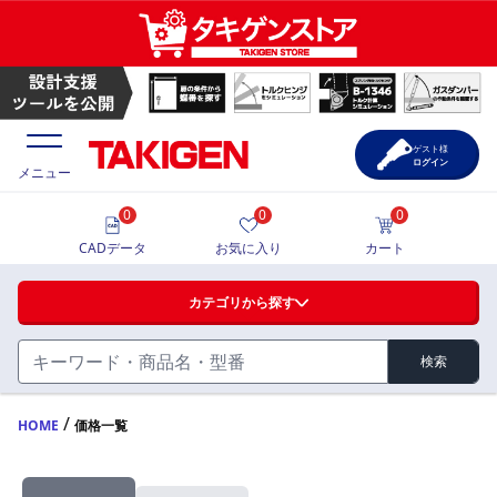
ゲスト様
ログイン
メニュー
0
0
0
価格一覧
CADデータ
お気に入り
カート
選定ツール
カテゴリから探す
製品カタログ
検索
ハンドル・取手・つまみ・周辺機器
FA・A
CAD一覧
/
HOME
価格一覧
蝶番・ステー・周辺機器
サポート・お問合せ
FB・B