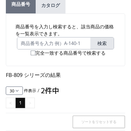
商品番号
カタログ
ファスナー・ラッチ錠・キャッチ・錠前装置・周
辺機器
FC・C
商品番号を入力し検索すると、該当商品の価格
を一覧表示できます。
電気錠・インターロック
L・LE
検索
完全一致する商品番号で検索する
キースイッチ
S
FB-809 シリーズ
の結果
キャスター・アジャスター・スライドレール・モ
ニターアーム
2
件中
件表示 /
K・KC
<
1
>
断熱・ライト・ラック
FD・FE
ソートをリセットする