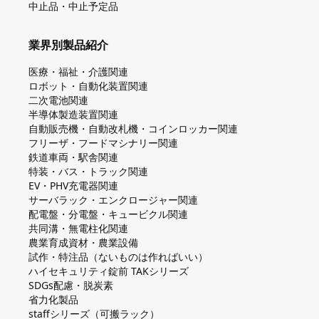
中止品・中止予定品
業界別製品紹介
医療・福祉・介護関連
ロボット・自動化装置関連
二次電池関連
半導体製造装置関連
自動販売機・自動改札機・コインロッカー関連
フリーザ・フードマシナリー関連
鉄道車両・駅舎関連
特装・バス・トラック関連
EV・PHV充電器関連
サーバラック・エンクロージャー関連
配電盤・分電盤・キュービクル関連
共同溝・無電柱化関連
農業育成資材・農業設備
試作・特注品（ないものは作ればいい）
ハイセキュリティ錠前 TAKシリーズ
SDGs配慮・脱炭素
省力化製品
staffシリーズ（可搬ラック）