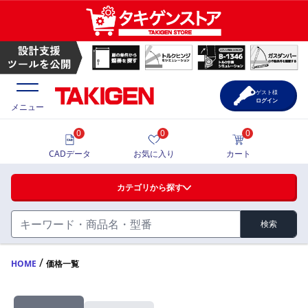
ゲスト様
ログイン
メニュー
0
0
0
価格一覧
CADデータ
お気に入り
カート
選定ツール
カテゴリから探す
製品カタログ
検索
ハンドル・取手・つまみ・周辺機器
FA・A
CAD一覧
/
HOME
価格一覧
蝶番・ステー・周辺機器
サポート・お問合せ
FB・B