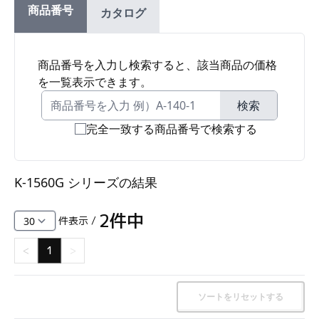
商品番号
カタログ
ファスナー・ラッチ錠・キャッチ・錠前装置・周
辺機器
FC・C
商品番号を入力し検索すると、該当商品の価格
を一覧表示できます。
電気錠・インターロック
L・LE
検索
完全一致する商品番号で検索する
キースイッチ
S
K-1560G シリーズ
の結果
キャスター・アジャスター・スライドレール・モ
ニターアーム
2
件中
件表示 /
K・KC
<
1
>
断熱・ライト・ラック
FD・FE
ソートをリセットする