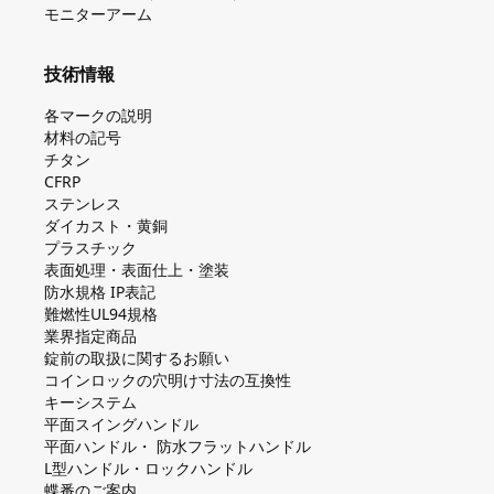
モニターアーム
技術情報
各マークの説明
材料の記号
チタン
CFRP
ステンレス
ダイカスト・⻩銅
プラスチック
表面処理・表面仕上・塗装
防⽔規格 IP表記
難燃性UL94規格
業界指定商品
錠前の取扱に関するお願い
コインロックの⽳明け⼨法の互換性
キーシステム
平⾯スイングハンドル
平⾯ハンドル・ 防⽔フラットハンドル
L型ハンドル・ロックハンドル
蝶番のご案内