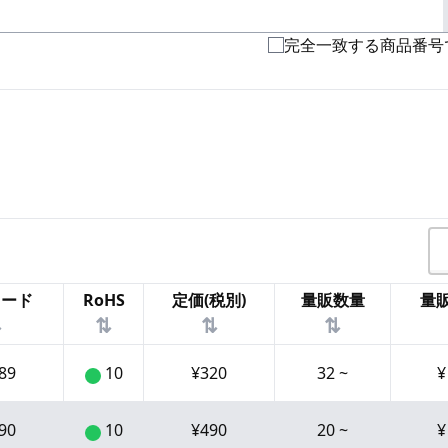
完全一致する商品番号
コード
RoHS
定価(税別)
量販数量
量販
⇅
⇅
⇅
⇅
89
10
¥
320
32
~
90
10
¥
490
20
~