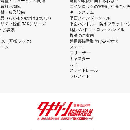
分電盤・キュービクル関連
錠前の取扱に関するお願い
無電柱化関連
コインロックの⽳明け⼨法の互
資材・農業設備
キーシステム
注品（ないものは作ればいい）
平⾯スイングハンドル
リティ錠前 TAKシリーズ
平⾯ハンドル・ 防⽔フラットハ
慮・脱炭素
L型ハンドル・ロックハンドル
品
蝶番のご案内
シリーズ（可搬ラック）
盤⽤裏蝶番取付け参考⼨法
アーム
ステー
フリーザー
キャスター
ねじ
スライドレール
ソレノイド