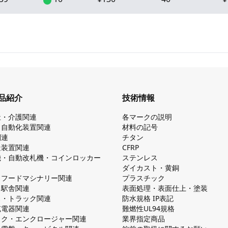
品紹介
技術情報
祉・介護関連
各マークの説明
・自動化装置関連
材料の記号
関連
チタン
造装置関連
CFRP
機・自動改札機・コインロッカー
ステンレス
ダイカスト・⻩銅
・フードマシナリー関連
プラスチック
・駅舎関連
表面処理・表面仕上・塗装
ス・トラック関連
防⽔規格 IP表記
V充電器関連
難燃性UL94規格
ック・エンクロージャー関連
業界指定商品