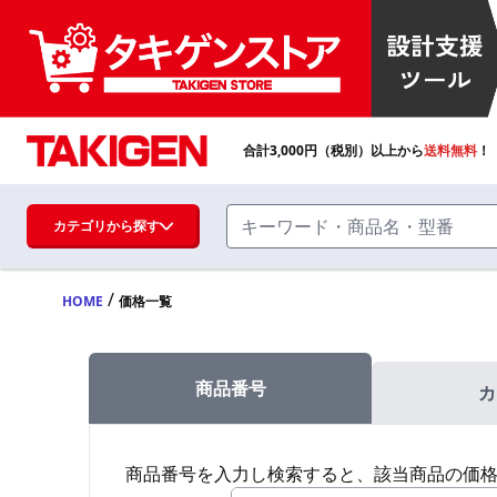
合計
3,000
円（税別）以上から
送料無料
！
カテゴリから探す
/
HOME
価格一覧
ハンドル・取手・つまみ・周辺機器
FA・A
商品番号
カ
蝶番・ステー・周辺機器
FB・B
商品番号を入力し検索すると、該当商品の価
ファスナー・ラッチ錠・キャッチ・錠前
装置・周辺機器