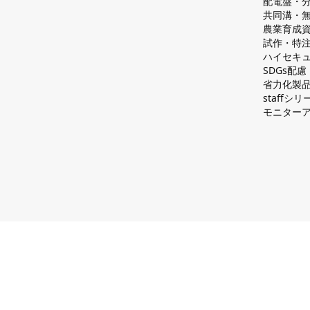
配電盤・
共同溝・
農業育成
試作・特
ハイセキュ
SDGs配
省力化製
staff
モニター