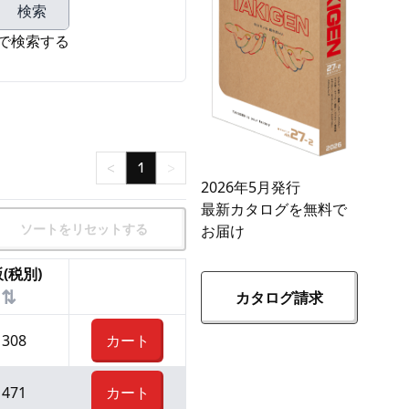
検索
で検索する
<
1
>
2026年5月発行
最新カタログを無料で
ソートをリセットする
お届け
(税別)
⇅
カタログ請求
¥
308
カート
¥
471
カート