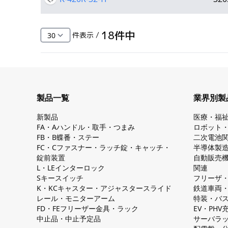
18
件中
件表示 /
製品一覧
業界別製
新製品
医療・福
FA・Aハンドル・取手・つまみ
ロボット
FB・B蝶番・ステー
二次電池
FC・Cファスナー・ラッチ錠・キャッチ・
半導体製
錠前装置
自動販売
L・LEインターロック
関連
Sキースイッチ
フリーザ
K・KCキャスター・アジャスタースライド
鉄道車両
レール・モニターアーム
特装・バ
FD・FEフリーザー金具・ラック
EV・PH
中止品・中止予定品
サーバラ