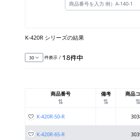
FC・C
電気錠・インターロック
L・LE
K-420R シリーズ
の結果
キースイッチ
S
18
件中
件表示 /
キャスター・アジャスター・スライドレ
ール・モニターアーム
K・KC
商品番号
備考
商品
断熱・ライト・ラック
⇅
⇅
FD・FE
K-420R-50-R
303
K-420R-65-R
303