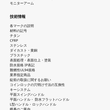
モニターアーム
技術情報
各マークの説明
材料の記号
チタン
CFRP
ステンレス
ダイカスト・⻩銅
プラスチック
表面処理・表面仕上・塗装
防⽔規格 IP表記
難燃性UL94規格
業界指定商品
錠前の取扱に関するお願い
コインロックの⽳明け⼨法の互換性
キーシステム
平⾯スイングハンドル
平⾯ハンドル・ 防⽔フラットハンドル
L型ハンドル・ロックハンドル
蝶番のご案内