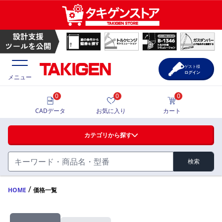
ゲスト様
ログイン
メニュー
0
0
0
価格一覧
CADデータ
お気に入り
カート
選定ツール
カテゴリから探す
製品カタログ
検索
ハンドル・取手・つまみ・周辺機器
FA・A
CAD一覧
/
HOME
価格一覧
蝶番・ステー・周辺機器
サポート・お問合せ
FB・B