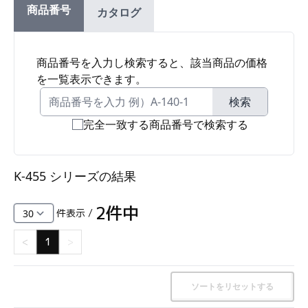
商品番号
カタログ
ファスナー・ラッチ錠・キャッチ・錠前装置・周
辺機器
FC・C
商品番号を入力し検索すると、該当商品の価格
を一覧表示できます。
電気錠・インターロック
L・LE
検索
完全一致する商品番号で検索する
キースイッチ
S
K-455 シリーズ
の結果
キャスター・アジャスター・スライドレール・モ
ニターアーム
2
件中
件表示 /
K・KC
<
1
>
断熱・ライト・ラック
FD・FE
ソートをリセットする