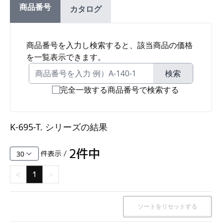
商品番号
カタログ
ファスナー・ラッチ錠・キャッチ・錠前装置・周
辺機器
FC・C
商品番号を入力し検索すると、該当商品の価格
を一覧表示できます。
電気錠・インターロック
L・LE
検索
完全一致する商品番号で検索する
キースイッチ
S
K-695-T. シリーズ
の結果
キャスター・アジャスター・スライドレール・モ
ニターアーム
2
件中
件表示 /
K・KC
<
1
>
断熱・ライト・ラック
FD・FE
ソートをリセットする