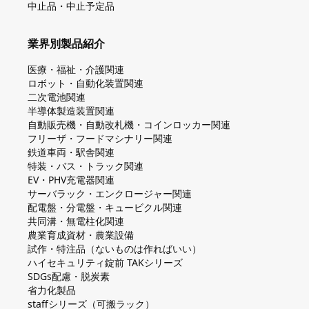
中止品・中止予定品
業界別製品紹介
医療・福祉・介護関連
ロボット・自動化装置関連
二次電池関連
半導体製造装置関連
自動販売機・自動改札機・コインロッカー関連
フリーザ・フードマシナリー関連
鉄道車両・駅舎関連
特装・バス・トラック関連
EV・PHV充電器関連
サーバラック・エンクロージャー関連
配電盤・分電盤・キュービクル関連
共同溝・無電柱化関連
農業育成資材・農業設備
試作・特注品（ないものは作ればいい）
ハイセキュリティ錠前 TAKシリーズ
SDGs配慮・脱炭素
省力化製品
staffシリーズ（可搬ラック）