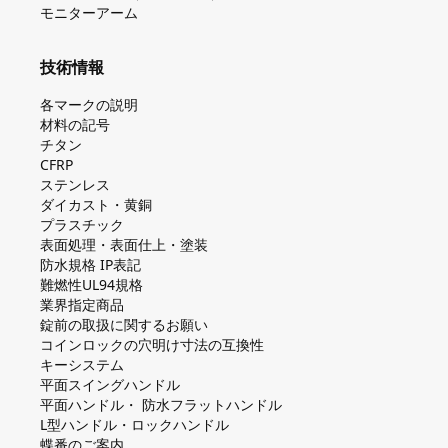
モニターアーム
技術情報
各マークの説明
材料の記号
チタン
CFRP
ステンレス
ダイカスト・⻩銅
プラスチック
表面処理・表面仕上・塗装
防⽔規格 IP表記
難燃性UL94規格
業界指定商品
錠前の取扱に関するお願い
コインロックの⽳明け⼨法の互換性
キーシステム
平⾯スイングハンドル
平⾯ハンドル・ 防⽔フラットハンドル
L型ハンドル・ロックハンドル
蝶番のご案内