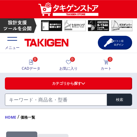
ゲスト様
ログイン
メニュー
0
0
0
価格一覧
CADデータ
お気に入り
カート
選定ツール
カテゴリから探す
製品カタログ
検索
ハンドル・取手・つまみ・周辺機器
FA・A
CAD一覧
/
HOME
価格一覧
蝶番・ステー・周辺機器
サポート・お問合せ
FB・B