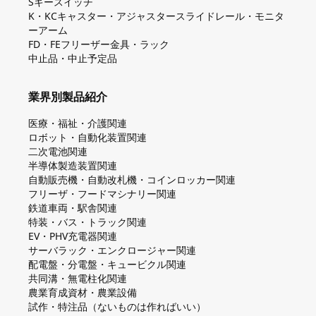
Sキースイッチ
K・KCキャスター・アジャスタースライドレール・モニタ
ーアーム
FD・FEフリーザー金具・ラック
中止品・中止予定品
業界別製品紹介
医療・福祉・介護関連
ロボット・自動化装置関連
二次電池関連
半導体製造装置関連
自動販売機・自動改札機・コインロッカー関連
フリーザ・フードマシナリー関連
鉄道車両・駅舎関連
特装・バス・トラック関連
EV・PHV充電器関連
サーバラック・エンクロージャー関連
配電盤・分電盤・キュービクル関連
共同溝・無電柱化関連
農業育成資材・農業設備
試作・特注品（ないものは作ればいい）