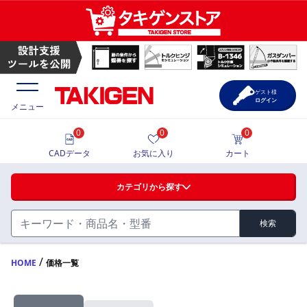
ゲスト様
ログイン
メニュー
0
0
0
価格一覧
CADデータ
お気に入り
カート
選定ツール
カテゴリから探す
製品カタログ
検索
ハンドル・取手・つまみ・周辺機器
FA・A
CAD一覧
/
HOME
価格一覧
蝶番・ステー・周辺機器
サポート・お問合せ
FB・B