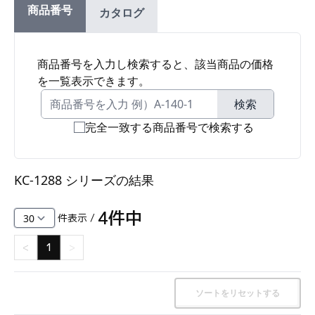
商品番号
カタログ
ファスナー・ラッチ錠・キャッチ・錠前装置・周
辺機器
FC・C
商品番号を入力し検索すると、該当商品の価格
を一覧表示できます。
電気錠・インターロック
L・LE
検索
完全一致する商品番号で検索する
キースイッチ
S
KC-1288 シリーズ
の結果
キャスター・アジャスター・スライドレール・モ
ニターアーム
4
件中
件表示 /
K・KC
<
1
>
断熱・ライト・ラック
FD・FE
ソートをリセットする