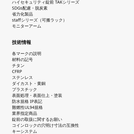
ハイセキュリティ錠前 TAKシリーズ
SDGs配慮・脱炭素
省力化製品
staffシリーズ（可搬ラック）
モニターアーム
技術情報
各マークの説明
材料の記号
チタン
CFRP
ステンレス
ダイカスト・⻩銅
プラスチック
表面処理・表面仕上・塗装
防⽔規格 IP表記
難燃性UL94規格
業界指定商品
錠前の取扱に関するお願い
コインロックの⽳明け⼨法の互換性
キーシステム