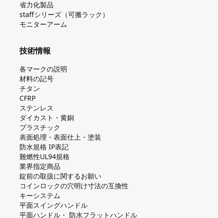
省力化製品
staffシリーズ（可搬ラック）
モニターアーム
技術情報
各マークの説明
材料の記号
チタン
CFRP
ステンレス
ダイカスト・⻩銅
プラスチック
表面処理・表面仕上・塗装
防⽔規格 IP表記
難燃性UL94規格
業界指定商品
錠前の取扱に関するお願い
コインロックの⽳明け⼨法の互換性
キーシステム
平⾯スイングハンドル
平⾯ハンドル・ 防⽔フラットハンドル