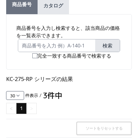
商品番号
カタログ
ファスナー・ラッチ錠・キャッチ・錠前装置・周
辺機器
FC・C
商品番号を入力し検索すると、該当商品の価格
を一覧表示できます。
電気錠・インターロック
L・LE
検索
完全一致する商品番号で検索する
キースイッチ
S
KC-275-RP シリーズ
の結果
キャスター・アジャスター・スライドレール・モ
ニターアーム
3
件中
件表示 /
K・KC
<
1
>
断熱・ライト・ラック
FD・FE
ソートをリセットする