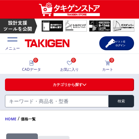
ゲスト様
ログイン
メニュー
0
0
0
価格一覧
CADデータ
お気に入り
カート
選定ツール
カテゴリから探す
製品カタログ
検索
ハンドル・取手・つまみ・周辺機器
FA・A
CAD一覧
/
HOME
価格一覧
蝶番・ステー・周辺機器
サポート・お問合せ
FB・B