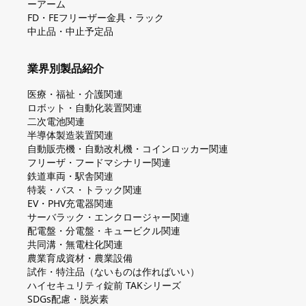
ーアーム
FD・FEフリーザー金具・ラック
中止品・中止予定品
業界別製品紹介
医療・福祉・介護関連
ロボット・自動化装置関連
二次電池関連
半導体製造装置関連
自動販売機・自動改札機・コインロッカー関連
フリーザ・フードマシナリー関連
鉄道車両・駅舎関連
特装・バス・トラック関連
EV・PHV充電器関連
サーバラック・エンクロージャー関連
配電盤・分電盤・キュービクル関連
共同溝・無電柱化関連
農業育成資材・農業設備
試作・特注品（ないものは作ればいい）
ハイセキュリティ錠前 TAKシリーズ
SDGs配慮・脱炭素