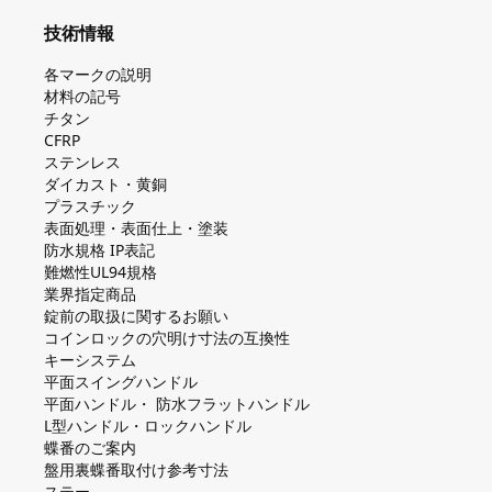
技術情報
各マークの説明
材料の記号
チタン
CFRP
ステンレス
ダイカスト・⻩銅
プラスチック
表面処理・表面仕上・塗装
防⽔規格 IP表記
難燃性UL94規格
業界指定商品
錠前の取扱に関するお願い
コインロックの⽳明け⼨法の互換性
キーシステム
平⾯スイングハンドル
平⾯ハンドル・ 防⽔フラットハンドル
L型ハンドル・ロックハンドル
蝶番のご案内
盤⽤裏蝶番取付け参考⼨法
ステー