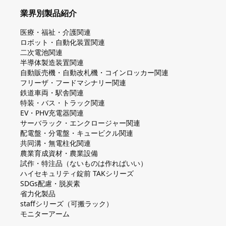
業界別製品紹介
医療・福祉・介護関連
ロボット・自動化装置関連
二次電池関連
半導体製造装置関連
自動販売機・自動改札機・コインロッカー関連
フリーザ・フードマシナリー関連
鉄道車両・駅舎関連
特装・バス・トラック関連
EV・PHV充電器関連
サーバラック・エンクロージャー関連
配電盤・分電盤・キュービクル関連
共同溝・無電柱化関連
農業育成資材・農業設備
試作・特注品（ないものは作ればいい）
ハイセキュリティ錠前 TAKシリーズ
SDGs配慮・脱炭素
省力化製品
staffシリーズ（可搬ラック）
モニターアーム