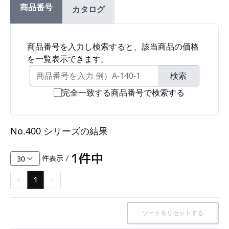
商品番号
カタログ
ファスナー・ラッチ錠・キャッチ・錠前装置・周
辺機器
FC・C
商品番号を入力し検索すると、該当商品の価格
を一覧表示できます。
電気錠・インターロック
L・LE
検索
完全一致する商品番号で検索する
キースイッチ
S
No.400 シリーズ
の結果
キャスター・アジャスター・スライドレール・モ
ニターアーム
1
件中
件表示 /
K・KC
<
1
>
断熱・ライト・ラック
FD・FE
ソートをリセットする