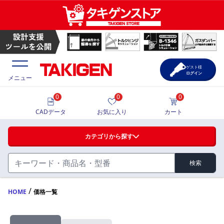
ゲスト様
ログイン
メニュー
0
0
0
価格一覧
CADデータ
お気に入り
カート
選定ツール
カテゴリから探す
製品カタログ
検索
ハンドル・取手・つまみ・周辺機器
FA・A
CAD一覧
/
HOME
価格一覧
蝶番・ステー・周辺機器
サポート・お問合せ
FB・B