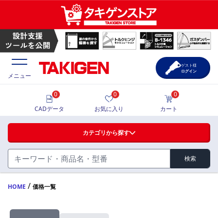
ゲスト様
ログイン
メニュー
0
0
0
価格一覧
CADデータ
お気に入り
カート
選定ツール
カテゴリから探す
製品カタログ
検索
ハンドル・取手・つまみ・周辺機器
FA・A
CAD一覧
/
HOME
価格一覧
蝶番・ステー・周辺機器
サポート・お問合せ
FB・B