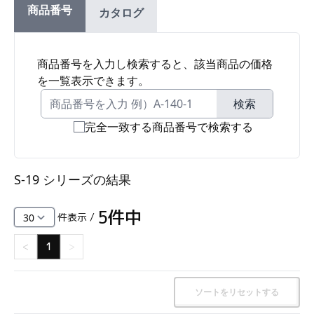
商品番号
カタログ
ファスナー・ラッチ錠・キャッチ・錠前装置・周
辺機器
FC・C
商品番号を入力し検索すると、該当商品の価格
を一覧表示できます。
電気錠・インターロック
L・LE
検索
完全一致する商品番号で検索する
キースイッチ
S
S-19 シリーズ
の結果
キャスター・アジャスター・スライドレール・モ
ニターアーム
5
件中
件表示 /
K・KC
<
1
>
断熱・ライト・ラック
FD・FE
ソートをリセットする