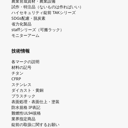
農業育成資材・農業設備
試作・特注品（ないものは作ればいい）
ハイセキュリティ錠前 TAKシリーズ
SDGs配慮・脱炭素
省力化製品
staffシリーズ（可搬ラック）
モニターアーム
技術情報
各マークの説明
材料の記号
チタン
CFRP
ステンレス
ダイカスト・⻩銅
プラスチック
表面処理・表面仕上・塗装
防⽔規格 IP表記
難燃性UL94規格
業界指定商品
錠前の取扱に関するお願い