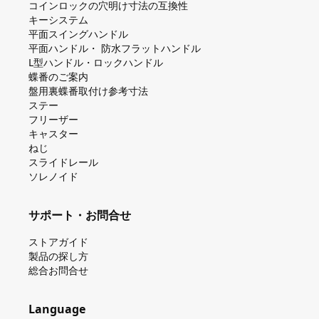
コインロックの⽳明け⼨法の互換性
キーシステム
平⾯スイングハンドル
平⾯ハンドル・ 防⽔フラットハンドル
L型ハンドル・ロックハンドル
蝶番のご案内
盤⽤裏蝶番取付け参考⼨法
ステー
フリーザー
キャスター
ねじ
スライドレール
ソレノイド
サポート・お問合せ
ストアガイド
製品の探し⽅
総合お問合せ
Language