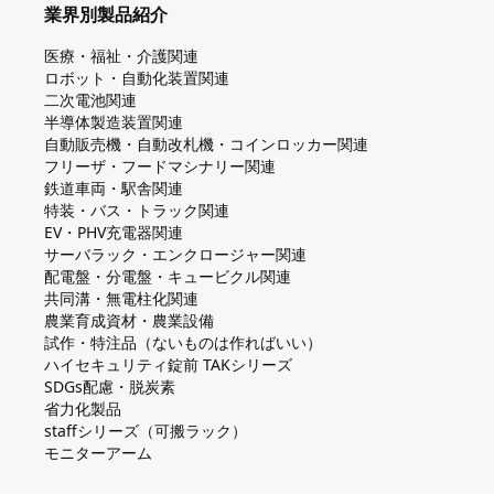
業界別製品紹介
医療・福祉・介護関連
ロボット・自動化装置関連
二次電池関連
半導体製造装置関連
自動販売機・自動改札機・コインロッカー関連
フリーザ・フードマシナリー関連
鉄道車両・駅舎関連
特装・バス・トラック関連
EV・PHV充電器関連
サーバラック・エンクロージャー関連
配電盤・分電盤・キュービクル関連
共同溝・無電柱化関連
農業育成資材・農業設備
試作・特注品（ないものは作ればいい）
ハイセキュリティ錠前 TAKシリーズ
SDGs配慮・脱炭素
省力化製品
staffシリーズ（可搬ラック）
モニターアーム