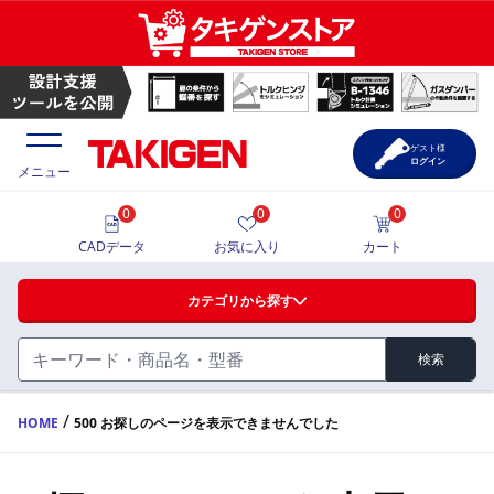
ゲスト様
ログイン
メニュー
0
0
0
価格一覧
CADデータ
お気に入り
カート
選定ツール
カテゴリから探す
製品カタログ
検索
ハンドル・取手・つまみ・周辺機器
FA・A
CAD一覧
/
HOME
500 お探しのページを表示できませんでした
蝶番・ステー・周辺機器
サポート・お問合せ
FB・B