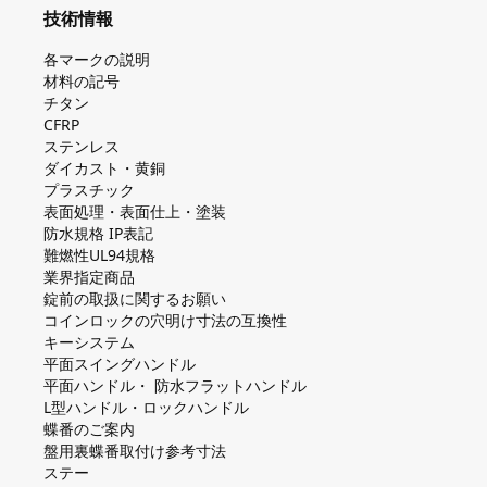
技術情報
各マークの説明
材料の記号
チタン
CFRP
ステンレス
ダイカスト・⻩銅
プラスチック
表面処理・表面仕上・塗装
防⽔規格 IP表記
難燃性UL94規格
業界指定商品
錠前の取扱に関するお願い
コインロックの⽳明け⼨法の互換性
キーシステム
平⾯スイングハンドル
平⾯ハンドル・ 防⽔フラットハンドル
L型ハンドル・ロックハンドル
蝶番のご案内
盤⽤裏蝶番取付け参考⼨法
ステー