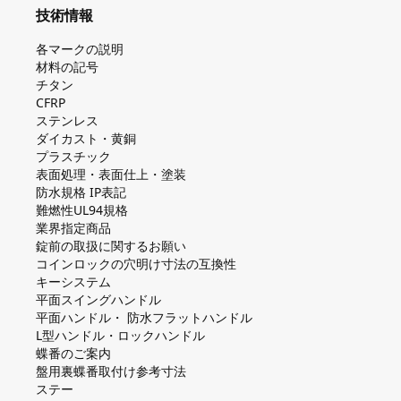
技術情報
各マークの説明
材料の記号
チタン
CFRP
ステンレス
ダイカスト・⻩銅
プラスチック
表面処理・表面仕上・塗装
防⽔規格 IP表記
難燃性UL94規格
業界指定商品
錠前の取扱に関するお願い
コインロックの⽳明け⼨法の互換性
キーシステム
平⾯スイングハンドル
平⾯ハンドル・ 防⽔フラットハンドル
L型ハンドル・ロックハンドル
蝶番のご案内
盤⽤裏蝶番取付け参考⼨法
ステー