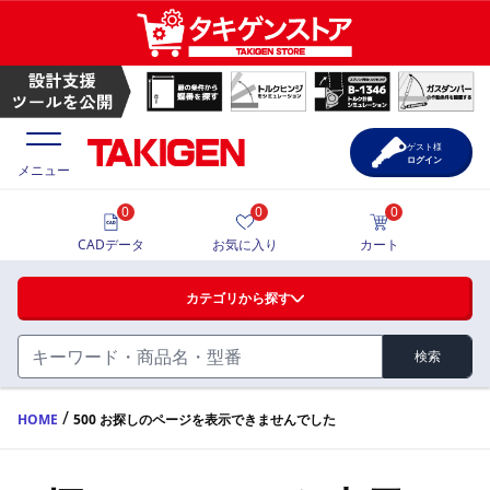
ゲスト様
ログイン
メニュー
0
0
0
価格一覧
CADデータ
お気に入り
カート
選定ツール
カテゴリから探す
製品カタログ
検索
ハンドル・取手・つまみ・周辺機器
FA・A
CAD一覧
/
HOME
500 お探しのページを表示できませんでした
蝶番・ステー・周辺機器
サポート・お問合せ
FB・B