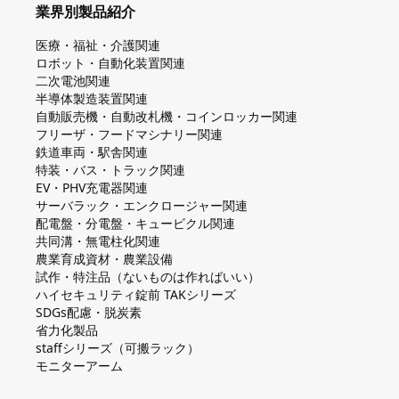
業界別製品紹介
医療・福祉・介護関連
ロボット・自動化装置関連
二次電池関連
半導体製造装置関連
自動販売機・自動改札機・コインロッカー関連
フリーザ・フードマシナリー関連
鉄道車両・駅舎関連
特装・バス・トラック関連
EV・PHV充電器関連
サーバラック・エンクロージャー関連
配電盤・分電盤・キュービクル関連
共同溝・無電柱化関連
農業育成資材・農業設備
試作・特注品（ないものは作ればいい）
ハイセキュリティ錠前 TAKシリーズ
SDGs配慮・脱炭素
省力化製品
staffシリーズ（可搬ラック）
モニターアーム