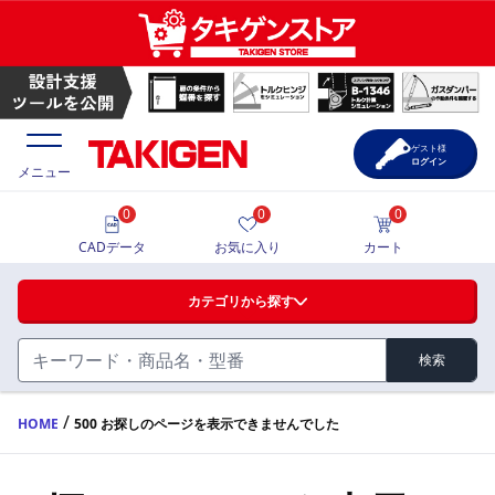
ゲスト様
ログイン
メニュー
0
0
0
価格一覧
CADデータ
お気に入り
カート
選定ツール
カテゴリから探す
製品カタログ
検索
ハンドル・取手・つまみ・周辺機器
FA・A
CAD一覧
/
HOME
500 お探しのページを表示できませんでした
蝶番・ステー・周辺機器
サポート・お問合せ
FB・B