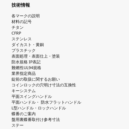
技術情報
各マークの説明
材料の記号
チタン
CFRP
ステンレス
ダイカスト・⻩銅
プラスチック
表面処理・表面仕上・塗装
防⽔規格 IP表記
難燃性UL94規格
業界指定商品
錠前の取扱に関するお願い
コインロックの⽳明け⼨法の互換性
キーシステム
平⾯スイングハンドル
平⾯ハンドル・ 防⽔フラットハンドル
L型ハンドル・ロックハンドル
蝶番のご案内
盤⽤裏蝶番取付け参考⼨法
ステー