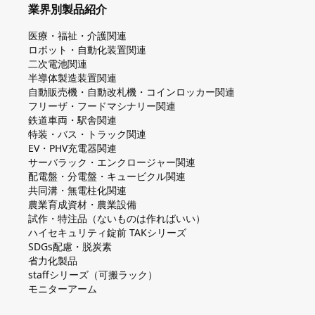
業界別製品紹介
医療・福祉・介護関連
ロボット・自動化装置関連
二次電池関連
半導体製造装置関連
自動販売機・自動改札機・コインロッカー関連
フリーザ・フードマシナリー関連
鉄道車両・駅舎関連
特装・バス・トラック関連
EV・PHV充電器関連
サーバラック・エンクロージャー関連
配電盤・分電盤・キュービクル関連
共同溝・無電柱化関連
農業育成資材・農業設備
試作・特注品（ないものは作ればいい）
ハイセキュリティ錠前 TAKシリーズ
SDGs配慮・脱炭素
省力化製品
staffシリーズ（可搬ラック）
モニターアーム