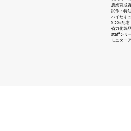
農業育成
試作・特
ハイセキュ
SDGs配
省力化製
staff
モニター