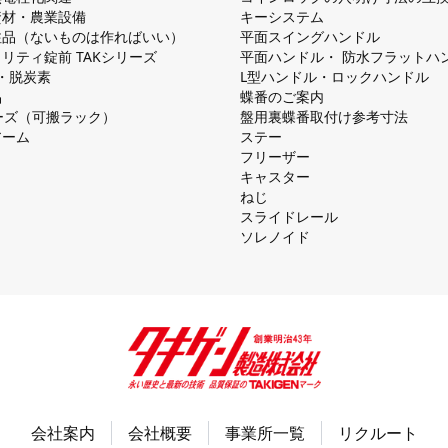
資材・農業設備
キーシステム
注品（ないものは作ればいい）
平⾯スイングハンドル
リティ錠前 TAKシリーズ
平⾯ハンドル・ 防⽔フラットハ
慮・脱炭素
L型ハンドル・ロックハンドル
品
蝶番のご案内
シリーズ（可搬ラック）
盤⽤裏蝶番取付け参考⼨法
アーム
ステー
フリーザー
キャスター
ねじ
スライドレール
ソレノイド
会社案内
会社概要
事業所一覧
リクルート