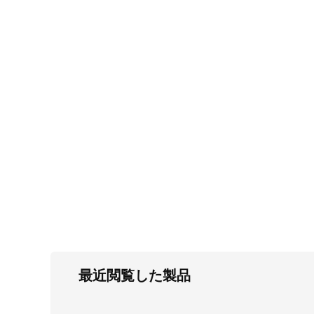
FC・C
電気錠・インターロック
L・LE
キースイッチ
S
キャスター・アジャスター・スライドレ
ール・モニターアーム
K・KC
断熱・ライト・ラック
FD・FE
最近閲覧した製品