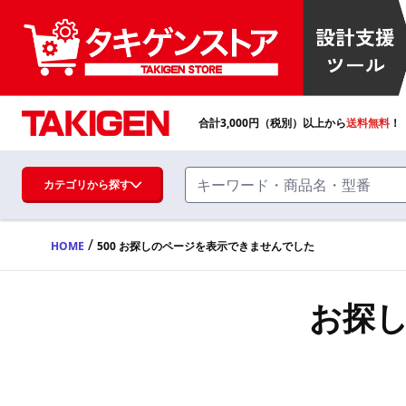
合計
3,000
円（税別）以上から
送料無料
！
カテゴリから探す
/
HOME
500 お探しのページを表示できませんでした
ハンドル・取手・つまみ・周辺機器
FA・A
お探
蝶番・ステー・周辺機器
FB・B
ファスナー・ラッチ錠・キャッチ・錠前
装置・周辺機器