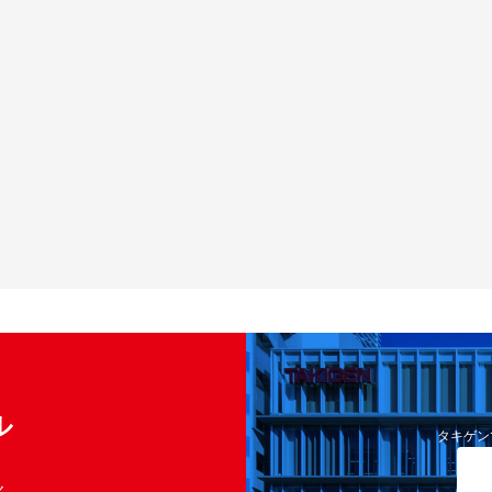
ル
タキゲン
く