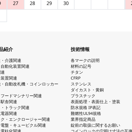
9
27
28
29
30
品紹介
技術情報
祉・介護関連
各マークの説明
・自動化装置関連
材料の記号
関連
チタン
造装置関連
CFRP
機・自動改札機・コインロッカー
ステンレス
ダイカスト・⻩銅
・フードマシナリー関連
プラスチック
・駅舎関連
表面処理・表面仕上・塗装
ス・トラック関連
防⽔規格 IP表記
V充電器関連
難燃性UL94規格
ック・エンクロージャー関連
業界指定商品
分電盤・キュービクル関連
錠前の取扱に関するお願い
無電柱化関連
コインロックの⽳明け⼨法の互