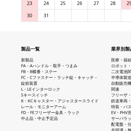
23
24
25
26
27
28
2
30
31
製品一覧
業界別製
新製品
医療・福
FA・Aハンドル・取手・つまみ
ロボット
FB・B蝶番・ステー
二次電池
FC・Cファスナー・ラッチ錠・キャッチ・
半導体製
錠前装置
自動販売
L・LEインターロック
関連
Sキースイッチ
フリーザ
K・KCキャスター・アジャスタースライド
鉄道車両
レール・モニターアーム
特装・バ
FD・FEフリーザー金具・ラック
EV・PH
中止品・中止予定品
サーバラ
配電盤・
共同溝・