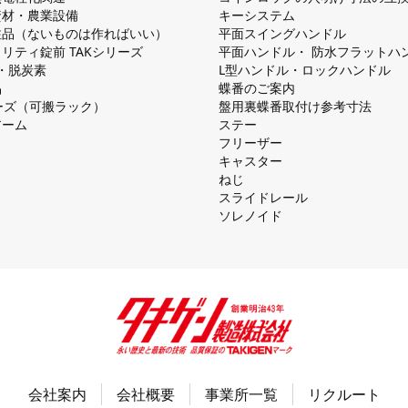
資材・農業設備
キーシステム
注品（ないものは作ればいい）
平⾯スイングハンドル
リティ錠前 TAKシリーズ
平⾯ハンドル・ 防⽔フラットハ
慮・脱炭素
L型ハンドル・ロックハンドル
品
蝶番のご案内
シリーズ（可搬ラック）
盤⽤裏蝶番取付け参考⼨法
アーム
ステー
フリーザー
キャスター
ねじ
スライドレール
ソレノイド
会社案内
会社概要
事業所一覧
リクルート