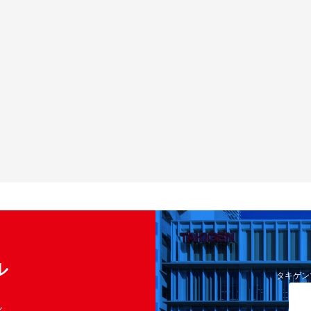
ル
タキゲン
く