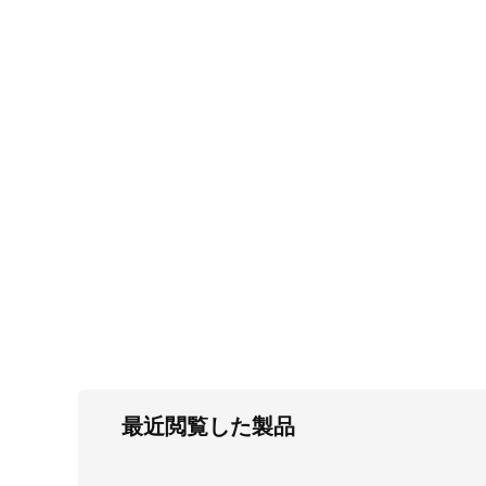
FC・C
電気錠・インターロック
L・LE
キースイッチ
S
キャスター・アジャスター・スライドレ
ール・モニターアーム
K・KC
断熱・ライト・ラック
FD・FE
最近閲覧した製品