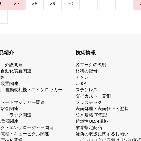
9
27
28
29
30
品紹介
技術情報
祉・介護関連
各マークの説明
・自動化装置関連
材料の記号
関連
チタン
造装置関連
CFRP
機・自動改札機・コインロッカー
ステンレス
ダイカスト・⻩銅
・フードマシナリー関連
プラスチック
・駅舎関連
表面処理・表面仕上・塗装
ス・トラック関連
防⽔規格 IP表記
V充電器関連
難燃性UL94規格
ック・エンクロージャー関連
業界指定商品
分電盤・キュービクル関連
錠前の取扱に関するお願い
無電柱化関連
コインロックの⽳明け⼨法の互