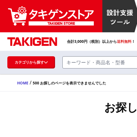
合計
3,000
円（税別）以上から
送料無料
！
カテゴリから探す
/
HOME
500 お探しのページを表示できませんでした
ハンドル・取手・つまみ・周辺機器
FA・A
お探
蝶番・ステー・周辺機器
FB・B
ファスナー・ラッチ錠・キャッチ・錠前
装置・周辺機器