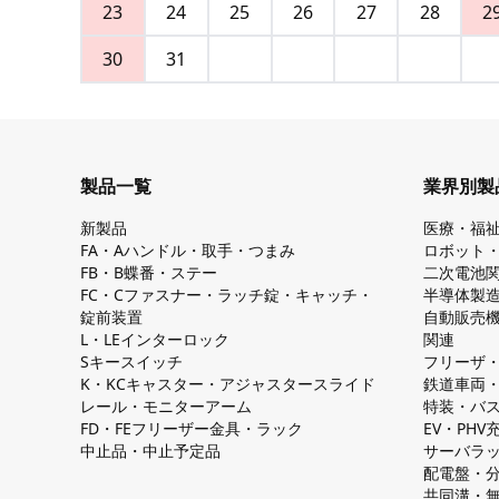
23
24
25
26
27
28
2
30
31
製品一覧
業界別製
新製品
医療・福
FA・Aハンドル・取手・つまみ
ロボット
FB・B蝶番・ステー
二次電池
FC・Cファスナー・ラッチ錠・キャッチ・
半導体製
錠前装置
自動販売
L・LEインターロック
関連
Sキースイッチ
フリーザ
K・KCキャスター・アジャスタースライド
鉄道車両
レール・モニターアーム
特装・バ
FD・FEフリーザー金具・ラック
EV・PH
中止品・中止予定品
サーバラ
配電盤・
共同溝・