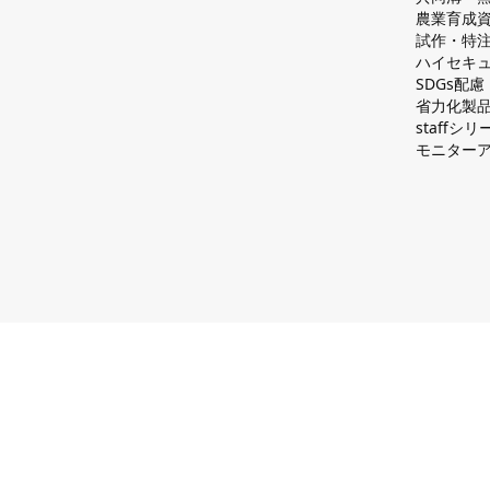
農業育成
試作・特
ハイセキュ
SDGs配
省力化製
staff
モニター