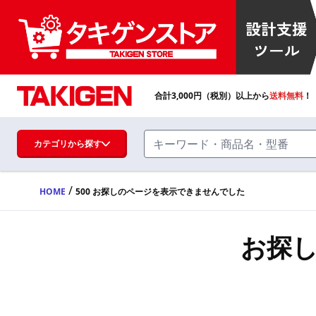
合計
3,000
円（税別）以上から
送料無料
！
カテゴリから探す
/
HOME
500 お探しのページを表示できませんでした
ハンドル・取手・つまみ・周辺機器
FA・A
お探
蝶番・ステー・周辺機器
FB・B
ファスナー・ラッチ錠・キャッチ・錠前
装置・周辺機器