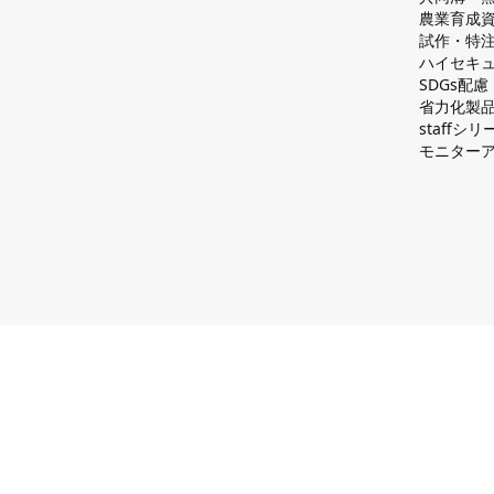
農業育成
試作・特
ハイセキュ
SDGs配
省力化製
staff
モニター