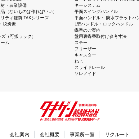
資材・農業設備
キーシステム
注品（ないものは作ればいい）
平⾯スイングハンドル
リティ錠前 TAKシリーズ
平⾯ハンドル・ 防⽔フラットハ
慮・脱炭素
L型ハンドル・ロックハンドル
品
蝶番のご案内
シリーズ（可搬ラック）
盤⽤裏蝶番取付け参考⼨法
アーム
ステー
フリーザー
キャスター
ねじ
スライドレール
ソレノイド
会社案内
会社概要
事業所一覧
リクルート