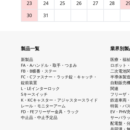
23
24
25
26
27
28
2
30
31
製品一覧
業界別製
新製品
医療・福
FA・Aハンドル・取手・つまみ
ロボット
FB・B蝶番・ステー
二次電池
FC・Cファスナー・ラッチ錠・キャッチ・
半導体製
錠前装置
自動販売
L・LEインターロック
関連
Sキースイッチ
フリーザ
K・KCキャスター・アジャスタースライド
鉄道車両
レール・モニターアーム
特装・バ
FD・FEフリーザー金具・ラック
EV・PH
中止品・中止予定品
サーバラ
配電盤・
共同溝・