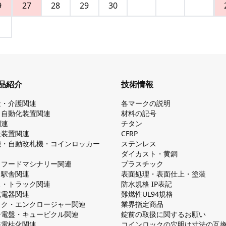
9
27
28
29
30
品紹介
技術情報
祉・介護関連
各マークの説明
・自動化装置関連
材料の記号
関連
チタン
造装置関連
CFRP
機・自動改札機・コインロッカー
ステンレス
ダイカスト・⻩銅
・フードマシナリー関連
プラスチック
・駅舎関連
表面処理・表面仕上・塗装
ス・トラック関連
防⽔規格 IP表記
V充電器関連
難燃性UL94規格
ック・エンクロージャー関連
業界指定商品
分電盤・キュービクル関連
錠前の取扱に関するお願い
無電柱化関連
コインロックの⽳明け⼨法の互