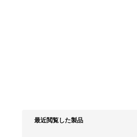
FC・C
電気錠・インターロック
L・LE
キースイッチ
S
キャスター・アジャスター・スライドレ
ール・モニターアーム
K・KC
断熱・ライト・ラック
FD・FE
最近閲覧した製品