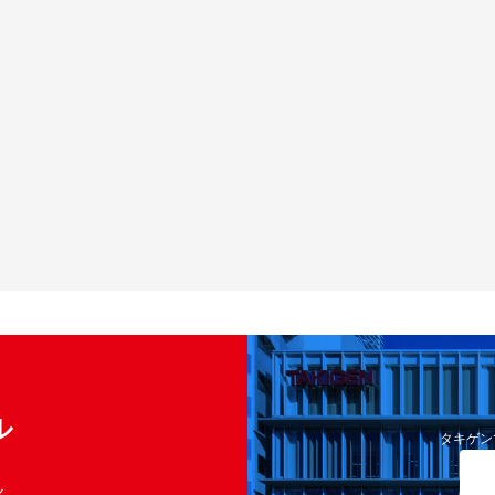
ル
タキゲン
く