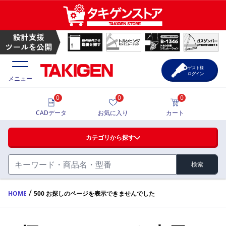
ゲスト様
ログイン
メニュー
0
0
0
価格一覧
CADデータ
お気に入り
カート
選定ツール
カテゴリから探す
製品カタログ
検索
ハンドル・取手・つまみ・周辺機器
FA・A
CAD一覧
/
HOME
500 お探しのページを表示できませんでした
蝶番・ステー・周辺機器
サポート・お問合せ
FB・B