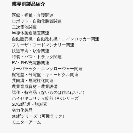
業界別製品紹介
医療・福祉・介護関連
ロボット・自動化装置関連
二次電池関連
半導体製造装置関連
自動販売機・自動改札機・コインロッカー関連
フリーザ・フードマシナリー関連
鉄道車両・駅舎関連
特装・バス・トラック関連
EV・PHV充電器関連
サーバラック・エンクロージャー関連
配電盤・分電盤・キュービクル関連
共同溝・無電柱化関連
農業育成資材・農業設備
試作・特注品（ないものは作ればいい）
ハイセキュリティ錠前 TAKシリーズ
SDGs配慮・脱炭素
省力化製品
staffシリーズ（可搬ラック）
モニターアーム