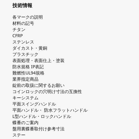
技術情報
各マークの説明
材料の記号
チタン
CFRP
ステンレス
ダイカスト・⻩銅
プラスチック
表面処理・表面仕上・塗装
防⽔規格 IP表記
難燃性UL94規格
業界指定商品
錠前の取扱に関するお願い
コインロックの⽳明け⼨法の互換性
キーシステム
平⾯スイングハンドル
平⾯ハンドル・ 防⽔フラットハンドル
L型ハンドル・ロックハンドル
蝶番のご案内
盤⽤裏蝶番取付け参考⼨法
ステー