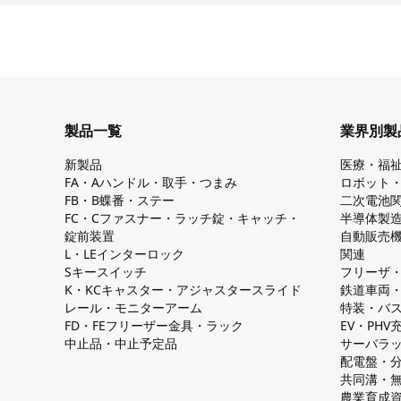
製品一覧
業界別製
新製品
医療・福
FA・Aハンドル・取手・つまみ
ロボット
FB・B蝶番・ステー
二次電池
FC・Cファスナー・ラッチ錠・キャッチ・
半導体製
錠前装置
自動販売
L・LEインターロック
関連
Sキースイッチ
フリーザ
K・KCキャスター・アジャスタースライド
鉄道車両
レール・モニターアーム
特装・バ
FD・FEフリーザー金具・ラック
EV・PH
中止品・中止予定品
サーバラ
配電盤・
共同溝・
農業育成