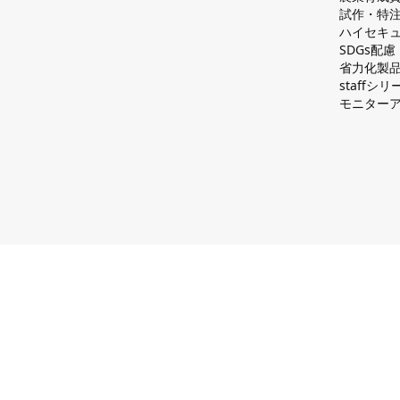
試作・特
ハイセキュ
SDGs配
省力化製
staff
モニター