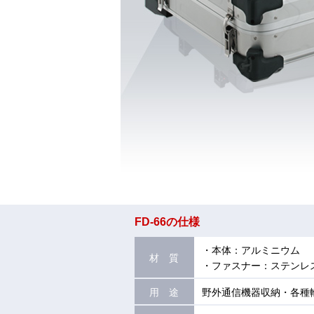
FD-66の仕様
・本体：アルミニウム
材 質
・ファスナー：ステンレ
用 途
野外通信機器収納・各種輸