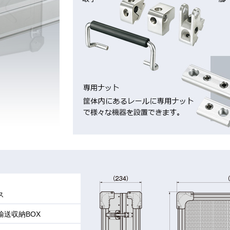
ス
送収納BOX