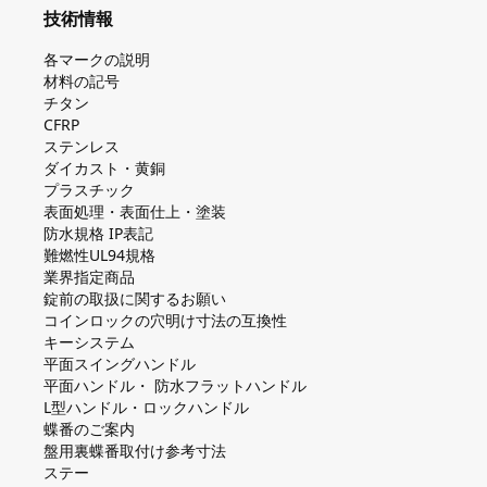
技術情報
各マークの説明
材料の記号
チタン
CFRP
ステンレス
ダイカスト・⻩銅
プラスチック
表面処理・表面仕上・塗装
防⽔規格 IP表記
難燃性UL94規格
業界指定商品
錠前の取扱に関するお願い
コインロックの⽳明け⼨法の互換性
キーシステム
平⾯スイングハンドル
平⾯ハンドル・ 防⽔フラットハンドル
L型ハンドル・ロックハンドル
蝶番のご案内
盤⽤裏蝶番取付け参考⼨法
ステー