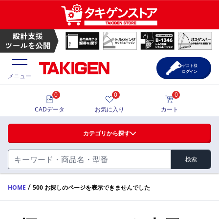
ゲスト様
ログイン
メニュー
0
0
0
価格一覧
CADデータ
お気に入り
カート
選定ツール
カテゴリから探す
製品カタログ
検索
ハンドル・取手・つまみ・周辺機器
FA・A
CAD一覧
/
HOME
500 お探しのページを表示できませんでした
蝶番・ステー・周辺機器
サポート・お問合せ
FB・B