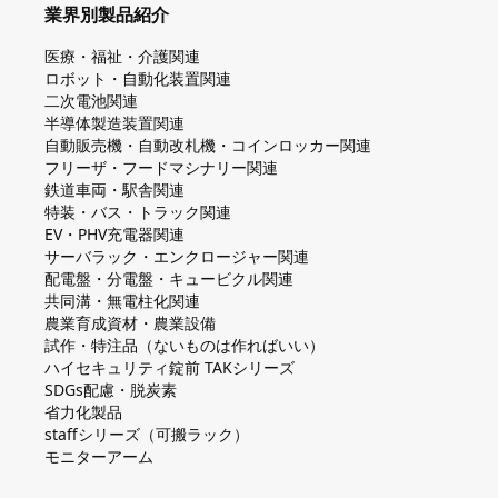
業界別製品紹介
医療・福祉・介護関連
ロボット・自動化装置関連
二次電池関連
半導体製造装置関連
自動販売機・自動改札機・コインロッカー関連
フリーザ・フードマシナリー関連
鉄道車両・駅舎関連
特装・バス・トラック関連
EV・PHV充電器関連
サーバラック・エンクロージャー関連
配電盤・分電盤・キュービクル関連
共同溝・無電柱化関連
農業育成資材・農業設備
試作・特注品（ないものは作ればいい）
ハイセキュリティ錠前 TAKシリーズ
SDGs配慮・脱炭素
省力化製品
staffシリーズ（可搬ラック）
モニターアーム