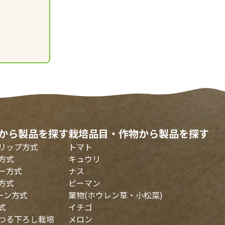
から製品を探す
栽培品目・作物から製品を探す
リップ方式
トマト
方式
キュウリ
ー方式
ナス
方式
ピーマン
ーン方式
葉物(ホウレン草・小松菜)
式
イチゴ
つる下ろし栽培
メロン