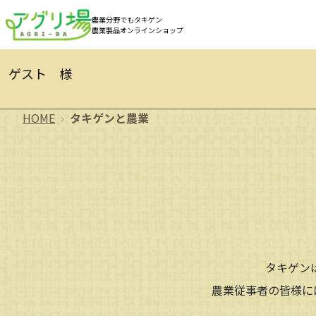
農業分野でもタキゲン
農業製品オンラインショップ
ゲスト 様
HOME
›
タキゲンと農業
タキゲン
農業従事者の皆様に