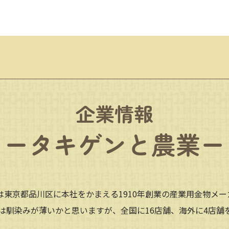
タキゲンフリーコール
合計3,000円以上から
0800-222-2004
送料・代引き手数料無料
受付時間 8:45-17:30 土日祝日を除く
※作業台車、一部の商品を除く。
詳しくはこちら
企業情報
ータキゲンと農業ー
は東京都品川区に本社をかまえる1910年創業の産業用金物メー
は馴染みが薄いかと思いますが、全国に16店舗、海外に4店舗