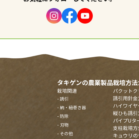
タキゲンの農業製品
栽培方法
栽培関連
パクットク
誘引用針金
- 誘引
ハイワイヤ
- 納・紐巻き器
縦ひも誘引
- 防除
パイプUタ
- 刃物
支柱栽培方
- その他
キュウリの