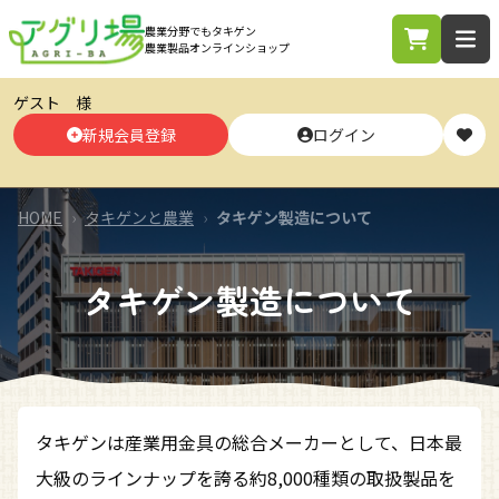
農業分野でもタキゲン
農業製品オンラインショップ
ゲスト 様
新規会員登録
ログイン
タキゲンフリーコール
合計3,000円以上から
0800-222-2004
送料・代引き手数料無料
受付時間 8:45-17:30 土日祝日を除く
※作業台車、一部の商品を除く。
詳しくはこちら
HOME
›
タキゲンと農業
›
タキゲン製造について
タキゲン製造について
タキゲンは産業用金具の総合メーカーとして、日本最
大級のラインナップを誇る約8,000種類の取扱製品を