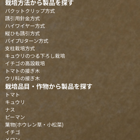
栽培方法から製品を探す
パクットクリップ方式
誘引用針金方式
ハイワイヤー方式
縦ひも誘引方式
パイプUターン方式
支柱栽培方式
キュウリのつる下ろし栽培
イチゴの高設栽培
トマトの接ぎ木
ウリ科の接ぎ木
栽培品目・作物から製品を探す
トマト
キュウリ
ナス
ピーマン
葉物(ホウレン草・小松菜)
イチゴ
メロン