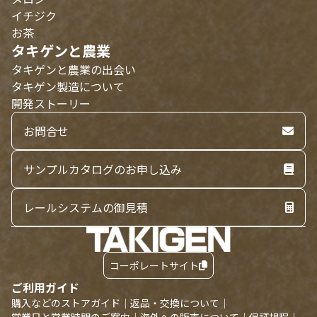
イチジク
お茶
タキゲンと農業
タキゲンと農業の出会い
タキゲン製造について
開発ストーリー
お問合せ
サンプルカタログのお申し込み
レールシステムの御見積
コーポレートサイト
ご利用ガイド
購入などのストアガイド
｜
返品・交換について
｜
営業日と営業時間のご案内
｜
海外への販売について
｜
保証規程
｜