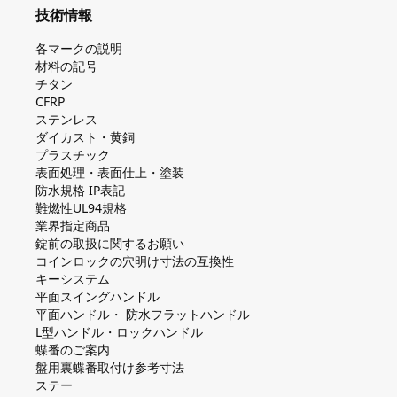
技術情報
各マークの説明
材料の記号
チタン
CFRP
ステンレス
ダイカスト・⻩銅
プラスチック
表面処理・表面仕上・塗装
防⽔規格 IP表記
難燃性UL94規格
業界指定商品
錠前の取扱に関するお願い
コインロックの⽳明け⼨法の互換性
キーシステム
平⾯スイングハンドル
平⾯ハンドル・ 防⽔フラットハンドル
L型ハンドル・ロックハンドル
蝶番のご案内
盤⽤裏蝶番取付け参考⼨法
ステー