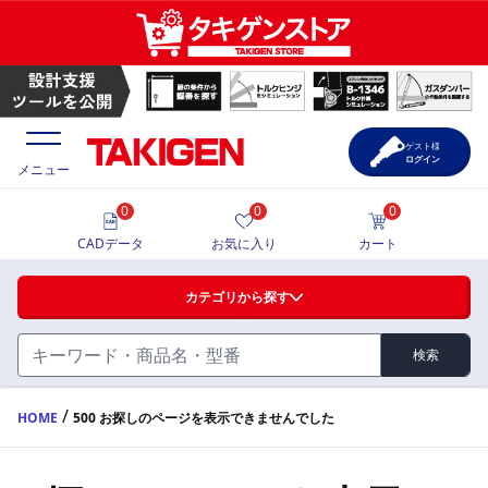
ゲスト様
ログイン
メニュー
0
0
0
価格一覧
CADデータ
お気に入り
カート
選定ツール
カテゴリから探す
製品カタログ
検索
ハンドル・取手・つまみ・周辺機器
FA・A
CAD一覧
/
HOME
500 お探しのページを表示できませんでした
蝶番・ステー・周辺機器
サポート・お問合せ
FB・B