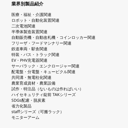
業界別製品紹介
医療・福祉・介護関連
ロボット・自動化装置関連
二次電池関連
半導体製造装置関連
自動販売機・自動改札機・コインロッカー関連
フリーザ・フードマシナリー関連
鉄道車両・駅舎関連
特装・バス・トラック関連
EV・PHV充電器関連
サーバラック・エンクロージャー関連
配電盤・分電盤・キュービクル関連
共同溝・無電柱化関連
農業育成資材・農業設備
試作・特注品（ないものは作ればいい）
ハイセキュリティ錠前 TAKシリーズ
SDGs配慮・脱炭素
省力化製品
staffシリーズ（可搬ラック）
モニターアーム