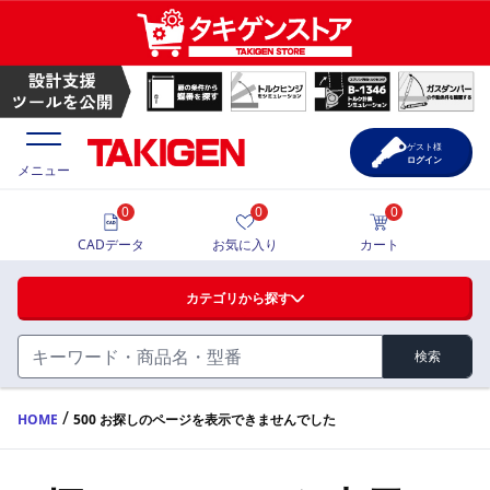
ゲスト様
ログイン
メニュー
0
0
0
価格一覧
CADデータ
お気に入り
カート
選定ツール
カテゴリから探す
製品カタログ
検索
ハンドル・取手・つまみ・周辺機器
FA・A
CAD一覧
/
HOME
500 お探しのページを表示できませんでした
蝶番・ステー・周辺機器
サポート・お問合せ
FB・B