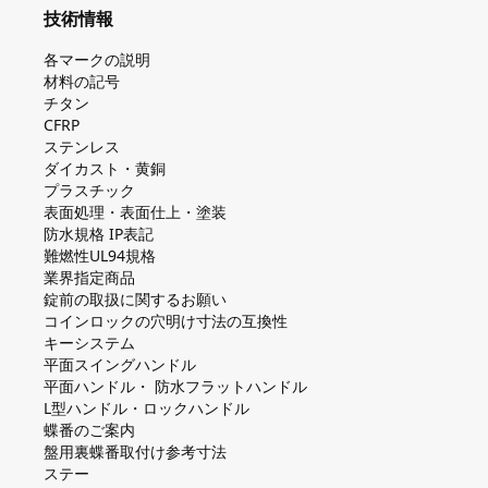
技術情報
各マークの説明
材料の記号
チタン
CFRP
ステンレス
ダイカスト・⻩銅
プラスチック
表面処理・表面仕上・塗装
防⽔規格 IP表記
難燃性UL94規格
業界指定商品
錠前の取扱に関するお願い
コインロックの⽳明け⼨法の互換性
キーシステム
平⾯スイングハンドル
平⾯ハンドル・ 防⽔フラットハンドル
L型ハンドル・ロックハンドル
蝶番のご案内
盤⽤裏蝶番取付け参考⼨法
ステー