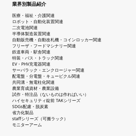
業界別製品紹介
医療・福祉・介護関連
ロボット・自動化装置関連
二次電池関連
半導体製造装置関連
自動販売機・自動改札機・コインロッカー関連
フリーザ・フードマシナリー関連
鉄道車両・駅舎関連
特装・バス・トラック関連
EV・PHV充電器関連
サーバラック・エンクロージャー関連
配電盤・分電盤・キュービクル関連
共同溝・無電柱化関連
農業育成資材・農業設備
試作・特注品（ないものは作ればいい）
ハイセキュリティ錠前 TAKシリーズ
SDGs配慮・脱炭素
省力化製品
staffシリーズ（可搬ラック）
モニターアーム