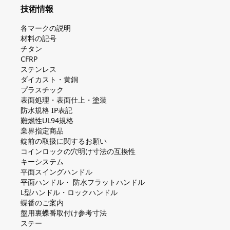
技術情報
各マークの説明
材料の記号
チタン
CFRP
ステンレス
ダイカスト・⻩銅
プラスチック
表面処理・表面仕上・塗装
防⽔規格 IP表記
難燃性UL94規格
業界指定商品
錠前の取扱に関するお願い
コインロックの⽳明け⼨法の互換性
キーシステム
平⾯スイングハンドル
平⾯ハンドル・ 防⽔フラットハンドル
L型ハンドル・ロックハンドル
蝶番のご案内
盤⽤裏蝶番取付け参考⼨法
ステー