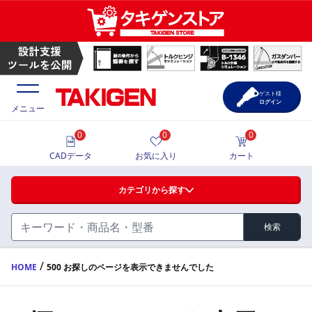
ゲスト様
ログイン
メニュー
0
0
0
価格一覧
CADデータ
お気に入り
カート
選定ツール
カテゴリから探す
製品カタログ
検索
ハンドル・取手・つまみ・周辺機器
FA・A
CAD一覧
/
HOME
500 お探しのページを表示できませんでした
蝶番・ステー・周辺機器
サポート・お問合せ
FB・B