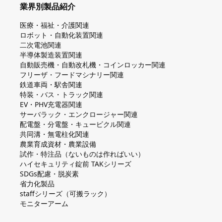
業界別製品紹介
医療・福祉・介護関連
ロボット・自動化装置関連
二次電池関連
半導体製造装置関連
自動販売機・自動改札機・コインロッカー関連
フリーザ・フードマシナリー関連
鉄道車両・駅舎関連
特装・バス・トラック関連
EV・PHV充電器関連
サーバラック・エンクロージャー関連
配電盤・分電盤・キュービクル関連
共同溝・無電柱化関連
農業育成資材・農業設備
試作・特注品（ないものは作ればいい）
ハイセキュリティ錠前 TAKシリーズ
SDGs配慮・脱炭素
省力化製品
staffシリーズ（可搬ラック）
モニターアーム