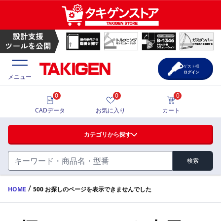
ゲスト様
ログイン
メニュー
0
0
0
価格一覧
CADデータ
お気に入り
カート
選定ツール
カテゴリから探す
製品カタログ
検索
ハンドル・取手・つまみ・周辺機器
FA・A
CAD一覧
/
HOME
500 お探しのページを表示できませんでした
蝶番・ステー・周辺機器
サポート・お問合せ
FB・B