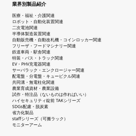
業界別製品紹介
医療・福祉・介護関連
ロボット・自動化装置関連
二次電池関連
半導体製造装置関連
自動販売機・自動改札機・コインロッカー関連
フリーザ・フードマシナリー関連
鉄道車両・駅舎関連
特装・バス・トラック関連
EV・PHV充電器関連
サーバラック・エンクロージャー関連
配電盤・分電盤・キュービクル関連
共同溝・無電柱化関連
農業育成資材・農業設備
試作・特注品（ないものは作ればいい）
ハイセキュリティ錠前 TAKシリーズ
SDGs配慮・脱炭素
省力化製品
staffシリーズ（可搬ラック）
モニターアーム