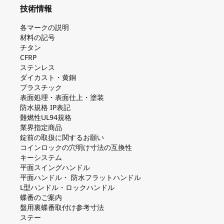
技術情報
各マークの説明
材料の記号
チタン
CFRP
ステンレス
ダイカスト・⻩銅
プラスチック
表面処理・表面仕上・塗装
防⽔規格 IP表記
難燃性UL94規格
業界指定商品
錠前の取扱に関するお願い
コインロックの⽳明け⼨法の互換性
キーシステム
平⾯スイングハンドル
平⾯ハンドル・ 防⽔フラットハンドル
L型ハンドル・ロックハンドル
蝶番のご案内
盤⽤裏蝶番取付け参考⼨法
ステー