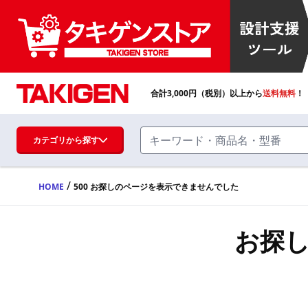
合計
3,000
円（税別）以上から
送料無料
！
カテゴリから探す
/
HOME
500 お探しのページを表示できませんでした
ハンドル・取手・つまみ・周辺機器
FA・A
お探
蝶番・ステー・周辺機器
FB・B
ファスナー・ラッチ錠・キャッチ・錠前
装置・周辺機器