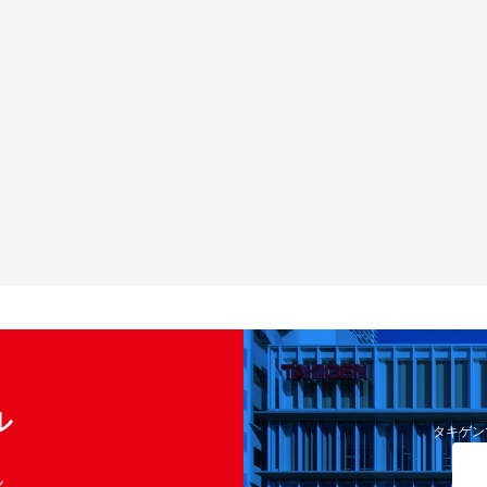
ル
タキゲン
く