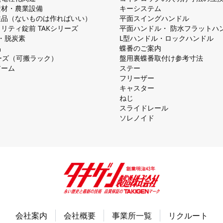
資材・農業設備
キーシステム
注品（ないものは作ればいい）
平⾯スイングハンドル
リティ錠前 TAKシリーズ
平⾯ハンドル・ 防⽔フラットハ
慮・脱炭素
L型ハンドル・ロックハンドル
品
蝶番のご案内
シリーズ（可搬ラック）
盤⽤裏蝶番取付け参考⼨法
アーム
ステー
フリーザー
キャスター
ねじ
スライドレール
ソレノイド
会社案内
会社概要
事業所一覧
リクルート