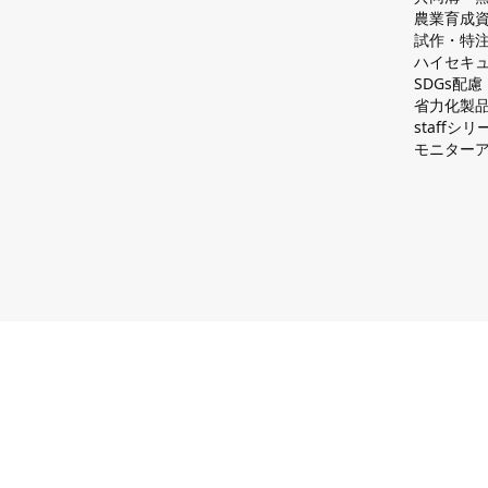
農業育成
試作・特
ハイセキュ
SDGs配
省力化製
staff
モニター