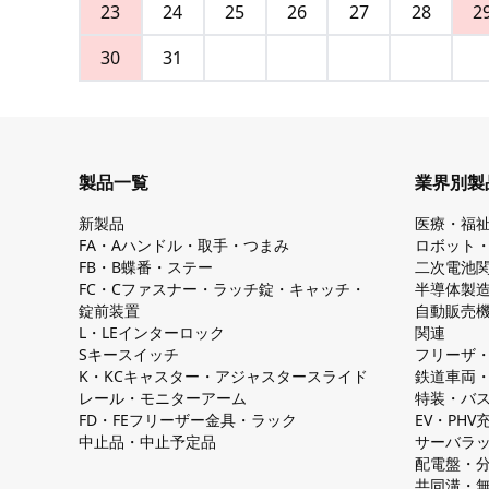
23
24
25
26
27
28
2
30
31
製品一覧
業界別製
新製品
医療・福
FA・Aハンドル・取手・つまみ
ロボット
FB・B蝶番・ステー
二次電池
FC・Cファスナー・ラッチ錠・キャッチ・
半導体製
錠前装置
自動販売
L・LEインターロック
関連
Sキースイッチ
フリーザ
K・KCキャスター・アジャスタースライド
鉄道車両
レール・モニターアーム
特装・バ
FD・FEフリーザー金具・ラック
EV・PH
中止品・中止予定品
サーバラ
配電盤・
共同溝・