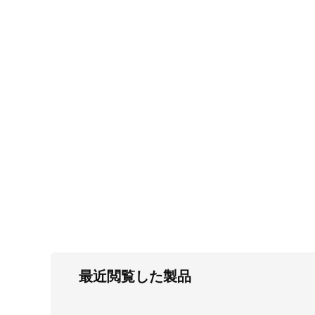
FC・C
電気錠・インターロック
L・LE
キースイッチ
S
キャスター・アジャスター・スライドレ
ール・モニターアーム
K・KC
断熱・ライト・ラック
FD・FE
最近閲覧した製品