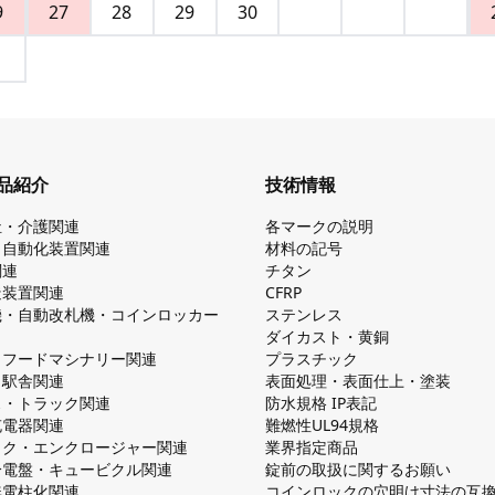
9
27
28
29
30
品紹介
技術情報
祉・介護関連
各マークの説明
・自動化装置関連
材料の記号
関連
チタン
造装置関連
CFRP
機・自動改札機・コインロッカー
ステンレス
ダイカスト・⻩銅
・フードマシナリー関連
プラスチック
・駅舎関連
表面処理・表面仕上・塗装
ス・トラック関連
防⽔規格 IP表記
V充電器関連
難燃性UL94規格
ック・エンクロージャー関連
業界指定商品
分電盤・キュービクル関連
錠前の取扱に関するお願い
無電柱化関連
コインロックの⽳明け⼨法の互