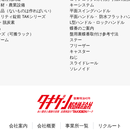
資材・農業設備
キーシステム
注品（ないものは作ればいい）
平⾯スイングハンドル
リティ錠前 TAKシリーズ
平⾯ハンドル・ 防⽔フラットハ
慮・脱炭素
L型ハンドル・ロックハンドル
品
蝶番のご案内
シリーズ（可搬ラック）
盤⽤裏蝶番取付け参考⼨法
アーム
ステー
フリーザー
キャスター
ねじ
スライドレール
ソレノイド
会社案内
会社概要
事業所一覧
リクルート