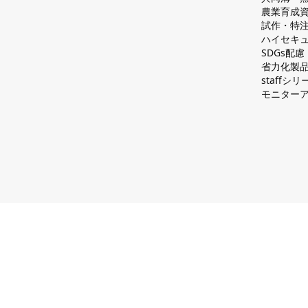
農業育成
試作・特
ハイセキュ
SDGs配
省力化製
staff
モニター