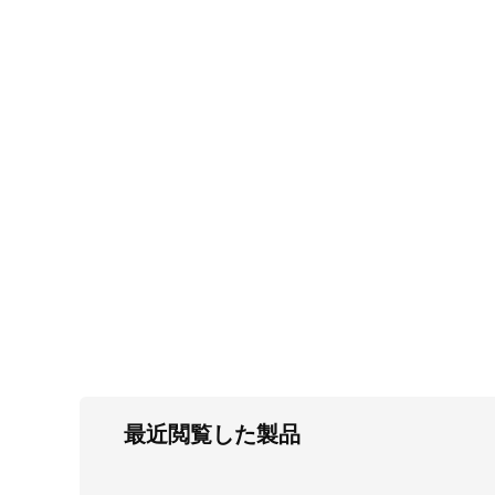
FC・C
電気錠・インターロック
L・LE
キースイッチ
S
キャスター・アジャスター・スライドレ
ール・モニターアーム
K・KC
断熱・ライト・ラック
FD・FE
最近閲覧した製品