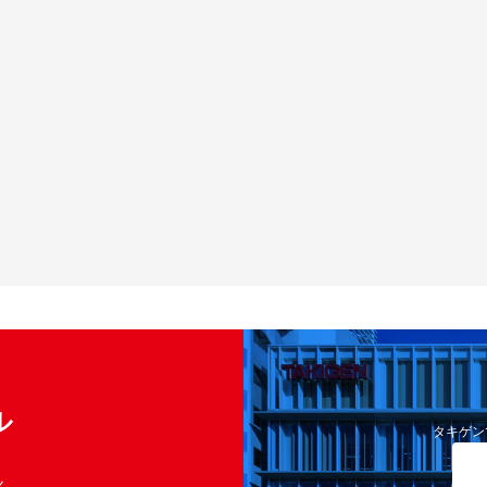
ル
タキゲン
く