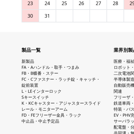
23
24
25
26
27
28
2
30
31
製品一覧
業界別製
新製品
医療・福
FA・Aハンドル・取手・つまみ
ロボット
FB・B蝶番・ステー
二次電池
FC・Cファスナー・ラッチ錠・キャッチ・
半導体製
錠前装置
自動販売
L・LEインターロック
関連
Sキースイッチ
フリーザ
K・KCキャスター・アジャスタースライド
鉄道車両
レール・モニターアーム
特装・バ
FD・FEフリーザー金具・ラック
EV・PH
中止品・中止予定品
サーバラ
配電盤・
共同溝・