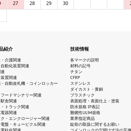
9
27
28
29
30
品紹介
技術情報
祉・介護関連
各マークの説明
・自動化装置関連
材料の記号
関連
チタン
造装置関連
CFRP
機・自動改札機・コインロッカー
ステンレス
ダイカスト・⻩銅
・フードマシナリー関連
プラスチック
・駅舎関連
表面処理・表面仕上・塗装
ス・トラック関連
防⽔規格 IP表記
V充電器関連
難燃性UL94規格
ック・エンクロージャー関連
業界指定商品
分電盤・キュービクル関連
錠前の取扱に関するお願い
無電柱化関連
コインロックの⽳明け⼨法の互