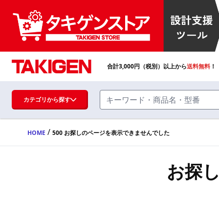
合計
3,000
円（税別）以上から
送料無料
！
カテゴリから探す
/
HOME
500 お探しのページを表示できませんでした
ハンドル・取手・つまみ・周辺機器
FA・A
お探
蝶番・ステー・周辺機器
FB・B
ファスナー・ラッチ錠・キャッチ・錠前
装置・周辺機器